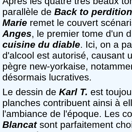
Après les quatre très beaux t
parallèle de
Back to perditio
Marie
remet le couvert scénar
Anges
, le premier tome d'un d
cuisine du diable
. Ici, on a 
d'alcool est autorisé, causant
pègre new-yorkaise, notamment
désormais lucratives.
Le dessin de
Karl T.
est toujour
planches contribuent ainsi à el
l'ambiance de l'époque. Les c
Blancat
sont parfaitement choi