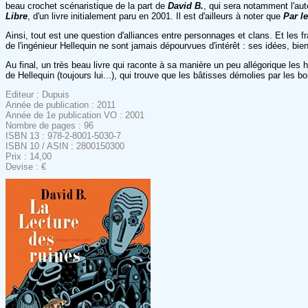
beau crochet scénaristique de la part de
David B.
, qui sera notamment l'a
Libre
, d'un livre initialement paru en 2001. Il est d'ailleurs à noter que
Par l
Ainsi, tout est une question d'alliances entre personnages et clans. Et les f
de l'ingénieur Hellequin ne sont jamais dépourvues d'intérêt : ses idées, bie
Au final, un très beau livre qui raconte à sa manière un peu allégorique les ho
de Hellequin (toujours lui...), qui trouve que les bâtisses démolies par les b
Editeur : Dupuis
Année de publication : 2011
Année de 1e publication VO : 2001
Nombre de pages : 96
ISBN 13 : 978-2-8001-5030-7
ISBN 10 / ASIN : 2800150300
Prix : 14,00
Devise : €