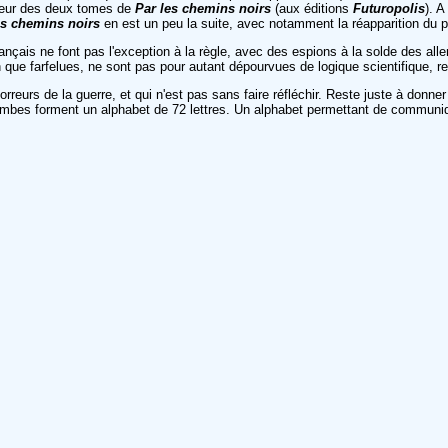
uteur des deux tomes de
Par les chemins noirs
(aux éditions
Futuropolis
). 
es chemins noirs
en est un peu la suite, avec notamment la réapparition du 
rançais ne font pas l'exception à la règle, avec des espions à la solde des al
n que farfelues, ne sont pas pour autant dépourvues de logique scientifique, r
rreurs de la guerre, et qui n'est pas sans faire réfléchir. Reste juste à donner
ombes forment un alphabet de 72 lettres. Un alphabet permettant de communiquer 