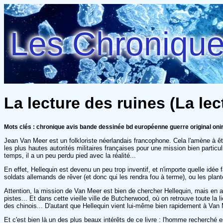
Les Chroniques
La lecture des ruines (La lec
Mots clés : chronique avis bande dessinée bd européenne guerre original oni
Jean Van Meer est un folkloriste néerlandais francophone. Cela l'amène à êt
les plus hautes autorités militaires françaises pour une mission bien particu
temps, il a un peu perdu pied avec la réalité...
En effet, Hellequin est devenu un peu trop inventif, et n'importe quelle idé
soldats allemands de rêver (et donc qui les rendra fou à terme), ou les plante
Attention, la mission de Van Meer est bien de chercher Hellequin, mais en au
pistes... Et dans cette vieille ville de Butcherwood, où on retrouve toute la li
des chinois... D'autant que Hellequin vient lui-même bien rapidement à Van 
Et c'est bien là un des plus beaux intérêts de ce livre : l'homme recherché e