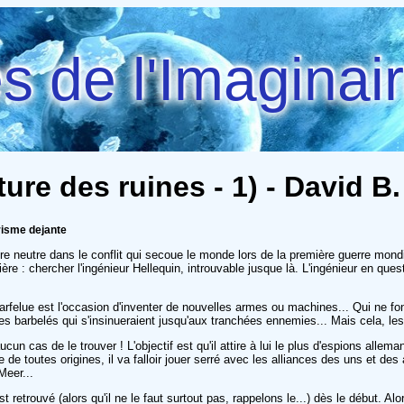
 de l'Imaginai
ture des ruines - 1) - David B.
risme dejante
re neutre dans le conflit qui secoue le monde lors de la première guerre mond
lière : chercher l'ingénieur Hellequin, introuvable jusque là. L'ingénieur en qu
e farfelue est l'occasion d'inventer de nouvelles armes ou machines... Qui ne
s barbelés qui s'insinueraient jusqu'aux tranchées ennemies... Mais cela, les a
cun cas de le trouver ! L'objectif est qu'il attire à lui le plus d'espions all
e de toutes origines, il va falloir jouer serré avec les alliances des uns et des
Meer...
st retrouvé (alors qu'il ne le faut surtout pas, rappelons le...) dès le début.