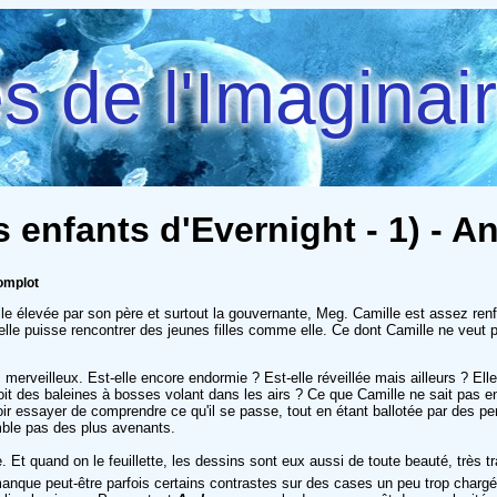
 de l'Imaginai
es enfants d'Evernight - 1) -
omplot
e élevée par son père et surtout la gouvernante, Meg. Camille est assez renf
'elle puisse rencontrer des jeunes filles comme elle. Ce dont Camille ne veut 
merveilleux. Est-elle encore endormie ? Est-elle réveillée mais ailleurs ? Elle 
t des baleines à bosses volant dans les airs ? Ce que Camille ne sait pas enc
ir essayer de comprendre ce qu'il se passe, tout en étant ballotée par des pe
mble pas des plus avenants.
re. Et quand on le feuillette, les dessins sont eux aussi de toute beauté, très tr
manque peut-être parfois certains contrastes sur des cases un peu trop chargé