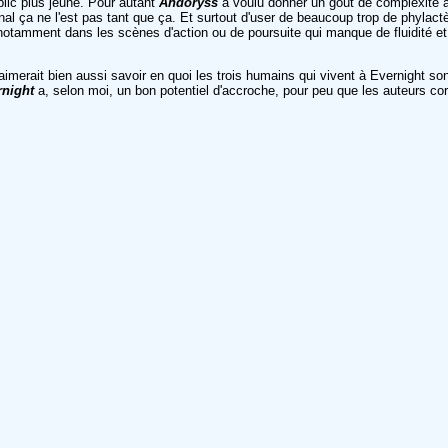
blic plus jeune. Pour autant
Andoryss
a voulu donner un goût de complexité a
inal ça ne l'est pas tant que ça. Et surtout d'user de beaucoup trop de phylac
otamment dans les scènes d'action ou de poursuite qui manque de fluidité et d
merait bien aussi savoir en quoi les trois humains qui vivent à Evernight sont p
rnight
a, selon moi, un bon potentiel d'accroche, pour peu que les auteurs corr