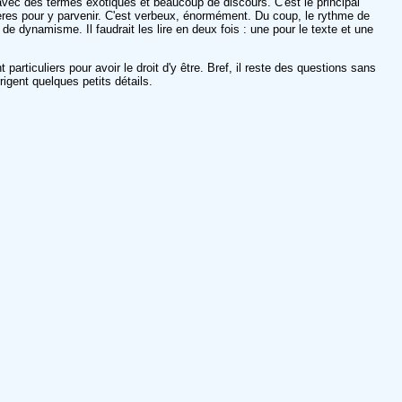
vec des termes exotiques et beaucoup de discours. C'est le principal
tères pour y parvenir. C'est verbeux, énormément. Du coup, le rythme de
e dynamisme. Il faudrait les lire en deux fois : une pour le texte et une
articuliers pour avoir le droit d'y être. Bref, il reste des questions sans
igent quelques petits détails.