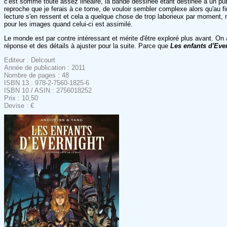
c'est somme toute assez linéaire, la bande dessinée étant destinée à un pu
reproche que je ferais à ce tome, de vouloir sembler complexe alors qu'au f
lecture s'en ressent et cela a quelque chose de trop laborieux par moment, n
pour les images quand celui-ci est assimilé.
Le monde est par contre intéressant et mérite d'être exploré plus avant. On ai
réponse et des détails à ajuster pour la suite. Parce que
Les enfants d'Eve
Editeur : Delcourt
Année de publication : 2011
Nombre de pages : 48
ISBN 13 : 978-2-7560-1825-6
ISBN 10 / ASIN : 2756018252
Prix : 10,50
Devise : €