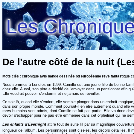
Les Chroniques
De l'autre côté de la nuit (L
Mots clés : chronique avis bande dessinée bd européenne reve fantastique c
Nous sommes à Londres en 1899. Camille est une jeune fille de bonne famill
chez elle. Aussi, son père a décidé de l'envoyer dans un pensionnat afin qu
Elle voudrait pouvoir s'endormir et ne jamais se réveiller.
Ce soir-là, quand elle s'endort, elle semble plonger dans un endroit magique, 
dans son propre monde. Comment pourrait-il en être autrement quand elle voi
rares humains sont admis, dont Camille ne fait pas partie. Elle va donc devo
devoir s'échapper pour ne pas être emmenée dans cet orphelinat qui ne se
Les enfants d'Evernight
attire tout de suite l'il par sa magnifique couvertu
longueur de l'album. Les personnages sont ciselés, les décors détaillés. Il 