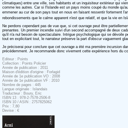
climatiques) entre une ville, ses habitants et un inquisiteur extérieur qui v
comme les autres. Car si l'Islande est un pays moins coupé du monde qu'autre
emmener au cur de son pays tout en nous en faisant ressentir fortement l'am
rebondissements que le calme apparent n'est que relatif, et que la vie en Is
Ne perdons cependant pas de vue que, si cet ouvrage peut être partiellemen
prenantes. Un premier incendie suivi d'un second accompagné de deux cadavres
qu'il n'a nul besoin de spectaculaire. Intrigue psychologique qui se dévoile p
tout en explicitant tout, le narrateur préserve la part d'obscur vaguement gla
Je préciserai pour conclure que cet ouvrage a été ma première incursion dans 
précédemment. Je recommande donc vivement cette expérience hors du commun
Editeur : Points
Collection : Points Policier
Année de publication : 2011
Maison d'édition d'origine : Forlagid
Année de 1e publication VO : 2008
Année de 1e publication VF : 2010
Nombre de pages : 445
Langue originale : Islandais
Traducteur : Boury, Eric
ISBN 13 : 978-2-7578-2506-8
ISBN 10 / ASIN : 2757825062
Prix : 7,80
Devise : €