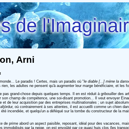
 de l'Imaginai
on, Arni
t
u monde... Le paradis ! Certes, mais un paradis où "
le diable [...] mène la dans
 rien, les adultes ne pensent qu'à augmenter leur marge bénéficiaire, et les f
e pas grand-chose depuis quelques temps. Il en est réduit à gribouiller des ar
r son champ de compétence, une soi-disant promotion... Il veut envoyer Einar
 et de leur acquisition par des entreprises multinationales ; un sujet absolu
fjördur, où contrairement à ses attentes, il est accueilli comme un chien dans
que a été incendiée, et quelqu'un a déféqué sur la tombe du constructeur de la 
e de prime abord un aspect paisible, reposant, idéal pour des vacances, mais
es immobilisés par la neige, on est envoûté par ce quasi huis clos (les tran