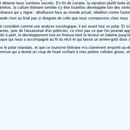
ient déterrer leurs sombres secrets. En fin de compte, la narration plutôt lente
fois, la culture littéraire semble s'y être toutefois développée loin des sen
biance qui y règne : désillusion face au monde actuel, rébellion contre l'aut
lande n'est au final pas si éloignée de celle que nous connaissons chez nous.
t considéré comme une analyse sociologique, il est avant tout un polar. Et ic
, puis de l'assassinat d'un politicien, ce n'est pas ce que l'on pourrait appe
etit à petit, le développement tout en finesse tient le lecteur en haleine jusq
uque qui nous a accompagné au fil du récit et qui laisse un arrière-goût doux am
le polar islandais, et que ce tourisme littéraire m'a clairement emporté au-del
 qui a donné un coup de fouet vivifiant à mes petites cellules grises, et q