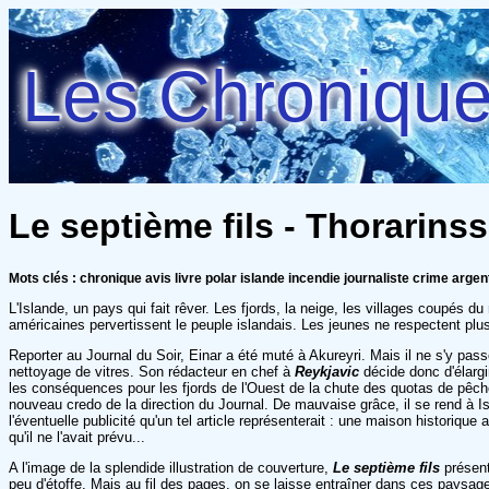
Les Chroniques
Le septième fils - Thorarinss
Mots clés : chronique avis livre polar islande incendie journaliste crime argen
L'Islande, un pays qui fait rêver. Les fjords, la neige, les villages coupés d
américaines pervertissent le peuple islandais. Les jeunes ne respectent plus
Reporter au Journal du Soir, Einar a été muté à Akureyri. Mais il ne s'y pass
nettoyage de vitres. Son rédacteur en chef à
Reykjavic
décide donc d'élargi
les conséquences pour les fjords de l'Ouest de la chute des quotas de pêche
nouveau credo de la direction du Journal. De mauvaise grâce, il se rend à Isa
l'éventuelle publicité qu'un tel article représenterait : une maison histori
qu'il ne l'avait prévu...
A l'image de la splendide illustration de couverture,
Le septième fils
présent
peu d'étoffe. Mais au fil des pages, on se laisse entraîner dans ces paysag