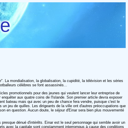
re
e
". La mondialisation, la globalisation, la cupidité, la télévision et les séries
ootballeurs célèbres se font assassinés...
ticles promotionnels pour des jeunes qui veulent lancer leur entreprise de
 enquêter aux quatre coins de l'Islande. Son premier article devra exposer
ment bateau mais qui avec un peu de chance fera vendre, puisque c'est le
 un jeu de quilles. Les dirigeants de la ville ont d'autres préoccupations que
maison en question. Aucun doute, le séjour d'Einar sera bien plus mouvementé
 presque dénué d'intérêts. Einar est le seul personnage qui semble avoir un
sports avec la capitale sont constamment interrompus à cause des conditions