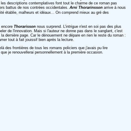
 et les descriptions contemplatives font tout le charme de ce roman pas
tiers battus de nos contrées occidentales.
Arni Thorarinsson
arrive à nous
orité établie, malheurs et idéaux... On comprend mieux au gré des
i encore
Thorarisson
nous surprend. L'intrigue n'est en soi pas des plus
ler de l'innovation. Mais si l'auteur ne donne pas dans le sanglant, c'est
u'à la dernière page. Car le dénouement ne dépare en rien le reste du roman :
er tout à fait jouissif bien après la lecture.
à des frontières de tous les romans policiers que j'avais pu lire
ue je renouvellerai personnellement à la première occasion.