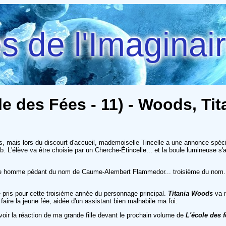
 de l'Imaginai
le des Fées - 11) - Woods, Tit
mais lors du discourt d'accueil, mademoiselle Tincelle a une annonce spéciale
ab. L'élève va être choisie par un Cherche-Étincelle... et la boule lumineuse s'a
une homme pédant du nom de Caume-Alembert Flammedor... troisième du nom. C
é pris pour cette troisième année du personnage principal.
Titania Woods
va n
faire la jeune fée, aidée d'un assistant bien malhabile ma foi.
voir la réaction de ma grande fille devant le prochain volume de
L'école des 