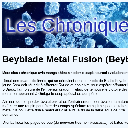
Les Chroniques
Beyblade Metal Fusion (Beyb
Mots clés : chronique avis manga shônen kodomo toupie tournoi evolution e
Début des quarts de finale, qui se déroulent sous le mode de Battle Royale.
jeune Sora doit réussir à affronter Ryuga et son sbire pour espérer affronter 
L-Drago, la morsure de l'empereur dragon. Hélas, cette nouvelle victoire d
moral en apprenant à Ginkga le coup spécial de son père.
Ah, rien de tel que des évolutions et de l'entraînement pour éveiller la natu
maîtriser une toupie pour faire des coups spéciaux tous plus spectaculaires l
metal fusion. Cette finale marquera d'ailleurs la fin de la série sous ce tit
semaines.
D'ici là, lisez les pages de pub (de nouveau très nombreuses...), et faites v