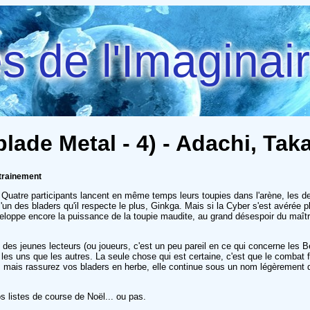
 de l'Imaginai
lade Metal - 4) - Adachi, Tak
ntrainement
 Quatre participants lancent en même temps leurs toupies dans l'arène, les de
l'un des bladers qu'il respecte le plus, Ginkga. Mais si la Cyber s'est avérée p
éveloppe encore la puissance de la toupie maudite, au grand désespoir du maît
re des jeunes lecteurs (ou joueurs, c'est un peu pareil en ce qui concerne les 
es uns que les autres. La seule chose qui est certaine, c'est que le combat fi
re... mais rassurez vos bladers en herbe, elle continue sous un nom légèrement 
os listes de course de Noël... ou pas.