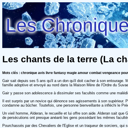
Les Chroniques
Les chants de la terre (La c
Mots clés : chronique avis livre fantasy magie amour combat vengeance pou
Gair sait depuis ses 5 ans qu'il a un don qu'il doit cacher à son entourage. Ma
famille adoptive et envoyé au nord dans la Maison Mère de l'Ordre du Suv
Gair y passe son adolescence à dissimuler ses facultés comme une malédictio
Il est surpris par un novice qui dénonce ses agissements à son supérieur. Pen
condamne au bûcher. Toutefois, une personne bienveillante a infléchi le Préce
Un vieil homme, Alderan, le recueille et lui offre son aide. Alderan sait que G
de persécutions ont presque anéanti les gens possédant les mêmes facultés 
Pourchassés par des Chevaliers de l'Eglise et un traqueur de sorciers, qui s