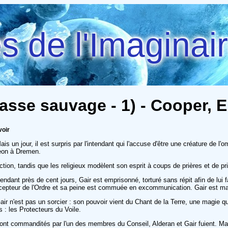
 de l'Imaginai
hasse sauvage - 1) - Cooper, 
voir
is un jour, il est surpris par l'intendant qui l'accuse d'être une créature de l'
aeon à Dremen.
n, tandis que les religieux modèlent son esprit à coups de prières et de priv
dant près de cent jours, Gair est emprisonné, torturé sans répit afin de lui fa
pteur de l'Ordre et sa peine est commuée en excommunication. Gair est marqué a
air n'est pas un sorcier : son pouvoir vient du Chant de la Terre, une magie qu'i
: les Protecteurs du Voile.
ont commandités par l'un des membres du Conseil, Alderan et Gair fuient. Mais 