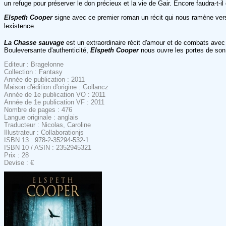
un refuge pour préserver le don précieux et la vie de Gair. Encore faudra-t-i
Elspeth Cooper
signe avec ce premier roman un récit qui nous ramène vers u
lexistence.
La Chasse sauvage
est un extraordinaire récit d'amour et de combats avec 
Bouleversante d'authenticité,
Elspeth Cooper
nous ouvre les portes de son
Editeur : Bragelonne
Collection : Fantasy
Année de publication : 2011
Maison d'édition d'origine : Gollancz
Année de 1e publication VO : 2011
Année de 1e publication VF : 2011
Nombre de pages : 476
Langue originale : anglais
Traducteur : Nicolas, Caroline
Illustrateur : Collaborationjs
ISBN 13 : 978-2-35294-532-1
ISBN 10 / ASIN : 2352945321
Prix : 28
Devise : €