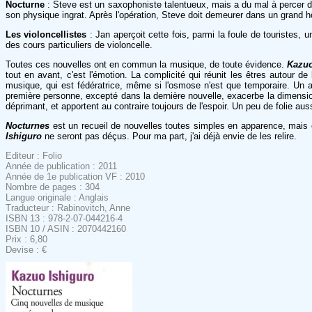
Nocturne
:
Steve est un saxophoniste talentueux, mais a du mal à percer da
son physique ingrat. Après l'opération, Steve doit demeurer dans un grand hô
Les violoncellistes
:
Jan aperçoit cette fois, parmi la foule de touristes, 
des cours particuliers de violoncelle.
Toutes ces nouvelles ont en commun la musique, de toute évidence.
Kazuo
tout en avant, c'est l'émotion. La complicité qui réunit les êtres autour d
musique, qui est fédératrice, même si l'osmose n'est que temporaire. Un 
première personne, excepté dans la dernière nouvelle, exacerbe la dimension
déprimant, et apportent au contraire toujours de l'espoir. Un peu de folie auss
Nocturnes
est un recueil de nouvelles toutes simples en apparence, mais el
Ishiguro
ne seront pas déçus. Pour ma part, j'ai déjà envie de les relire.
Editeur : Folio
Année de publication : 2011
Année de 1e publication VF : 2010
Nombre de pages : 304
Langue originale : Anglais
Traducteur : Rabinovitch, Anne
ISBN 13 : 978-2-07-044216-4
ISBN 10 / ASIN : 2070442160
Prix : 6,80
Devise : €