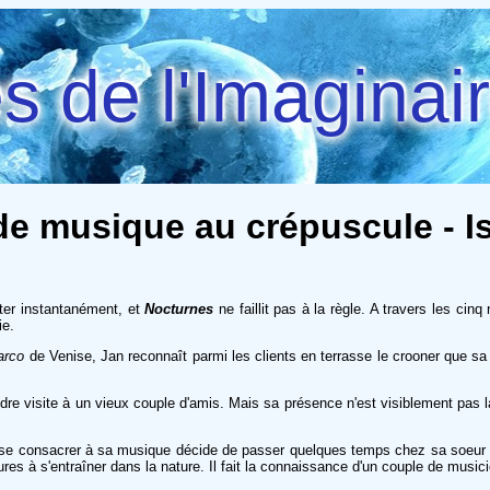
 de l'Imaginai
de musique au crépuscule - I
ter instantanément, et
Nocturnes
ne faillit pas à la règle. A travers les ci
ie.
arco
de Venise, Jan reconnaît parmi les clients en terrasse le crooner que s
ndre visite à un vieux couple d'amis. Mais sa présence n'est visiblement pas
r se consacrer à sa musique décide de passer quelques temps chez sa soeur et
es à s'entraîner dans la nature. Il fait la connaissance d'un couple de musi