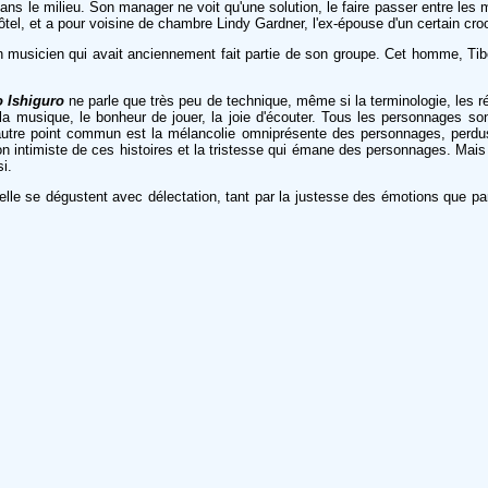
ns le milieu. Son manager ne voit qu'une solution, le faire passer entre le
tel, et a pour voisine de chambre Lindy Gardner, l'ex-épouse d'un certain cro
un musicien qui avait anciennement fait partie de son groupe. Cet homme, Tibor,
 Ishiguro
ne parle que très peu de technique, même si la terminologie, les ré
e la musique, le bonheur de jouer, la joie d'écouter. Tous les personnages son
autre point commun est la mélancolie omniprésente des personnages, perdus 
 intimiste de ces histoires et la tristesse qui émane des personnages. Mais co
i.
le se dégustent avec délectation, tant par la justesse des émotions que par l