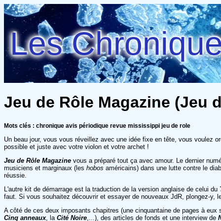
Les Chroniques
Jeu de Rôle Magazine (Jeu d
Mots clés : chronique avis périodique revue mississippi jeu de role
Un beau jour, vous vous réveillez avec une idée fixe en tête, vous voulez 
possible et juste avec votre violon et votre archet !
Jeu de Rôle Magazine
vous a préparé tout ça avec amour. Le dernier num
musiciens et marginaux (les
hobos
américains) dans une lutte contre le dia
réussie.
L'autre kit de démarrage est la traduction de la version anglaise de celui du
faut. Si vous souhaitez découvrir et essayer de nouveaux JdR, plongez-y, le
A côté de ces deux imposants chapitres (une cinquantaine de pages à eux se
Cinq anneaux
, la
Cité Noire
,...), des articles de fonds et une interview de