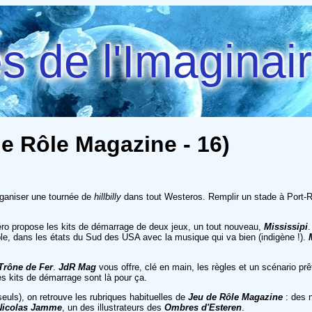
 de l'Imaginai
e Rôle Magazine - 16)
organiser une tournée de
hillbilly
dans tout Westeros. Remplir un stade à Port-Réa
éro propose les kits de démarrage de deux jeux, un tout nouveau,
Mississipi
.
ble, dans les états du Sud des USA avec la musique qui va bien (indigène !).
Trône de Fer
.
JdR Mag
vous offre, clé en main, les règles et un scénario pr
s kits de démarrage sont là pour ça.
uls), on retrouve les rubriques habituelles de
Jeu de Rôle Magazine
: des 
Nicolas Jamme
, un des illustrateurs des
Ombres d'Esteren
.