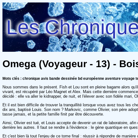
Les Chroniques
Omega (Voyageur - 13) - Bois
Mots clés : chronique avis bande dessinée bd européenne aventure voyage t
Nous sommes dans le présent. Fish et Lou sont en pleine bagarre alors qu'il
vivant, est récupéré par Léo Magnet et Alex. Mais cette dernière commence à
décidé : elle va aller le kidnapper, de nuit, et l'élever avec son fidèle mari, Ol
Et il est bien difficile de trouver la tranquillité lorsque vous avez tous les 
dix ans, baptisé Louis. Son nom ? Markovic, comme Olivier, son père adoptif
tasse jamais, et la petite famille finit par être découverte.
Ainsi, Olivier est tué, et Louis accepte de devenir un rat de laboratoire, afi
derrière les autres. Il faut se rendre à l'évidence : le gène quantique en q
Et c'est bien là tout l'enjeu de ce tome final : réussir à répondre de mani