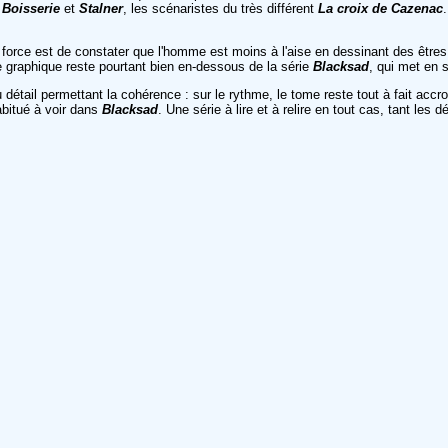
é
Boisserie
et
Stalner
, les scénaristes du très différent
La croix de Cazenac
ce est de constater que l'homme est moins à l'aise en dessinant des êtres hum
 graphique reste pourtant bien en-dessous de la série
Blacksad
, qui met en
étail permettant la cohérence : sur le rythme, le tome reste tout à fait accroc
abitué à voir dans
Blacksad
. Une série à lire et à relire en tout cas, tant les