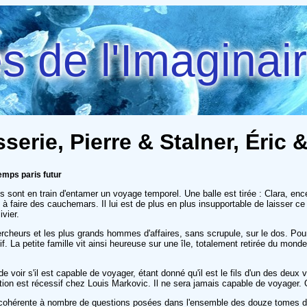
 de l'Imaginai
serie, Pierre & Stalner, Éric
emps paris futur
s sont en train d'entamer un voyage temporel. Une balle est tirée : Clara, e
 faire des cauchemars. Il lui est de plus en plus insupportable de laisser ce
ivier.
chercheurs et les plus grands hommes d'affaires, sans scrupule, sur le dos. Pourt
. La petite famille vit ainsi heureuse sur une île, totalement retirée du mo
n de voir s'il est capable de voyager, étant donné qu'il est le fils d'un des de
uestion est récessif chez Louis Markovic. Il ne sera jamais capable de voyage
ère cohérente à nombre de questions posées dans l'ensemble des douze tomes de