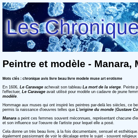
Les Chroniques
Peintre et modèle - Manara, 
Mots clés : chronique avis livre beau livre modele muse art erotisme
En 1606,
Le Caravage
achevait son tableau
La mort de la vierge
. Peinte p
l'effectuer,
Le Caravage
avait utilisé pour modèle un cadavre de jeune fem
modèle
.
Hommage aux muses qui ont inspiré les peintres par-delà les siècles, ce bel 
permis la naissance d'oeuvres telles que
L'origine du monde
(
Gustave Co
Manara
a peint ces femmes souvent méconnues, représentant chacune d'entre 
et son influence sur l'oeuvre de l'artiste pour lequel elle a posé.
Cela donne un très beau livre, à la fois documentaire, sensuel et esthétiqu
également passionnant de voir le décalage entre le sujet - souvent religieux