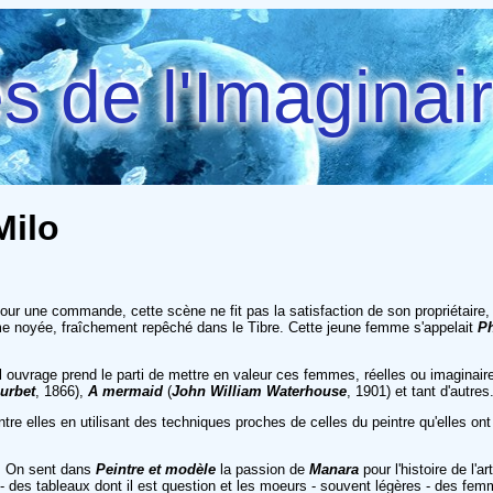
 de l'Imaginai
Milo
our une commande, cette scène ne fit pas la satisfaction de son propriétaire, qu
me noyée, fraîchement repêché dans le Tibre. Cette jeune femme s'appelait
Ph
ouvrage prend le parti de mettre en valeur ces femmes, réelles ou imaginaires,
urbet
, 1866),
A mermaid
(
John William Waterhouse
, 1901) et tant d'autres.
elles en utilisant des techniques proches de celles du peintre qu'elles ont 
e. On sent dans
Peintre et modèle
la passion de
Manara
pour l'histoire de l'
 - des tableaux dont il est question et les moeurs - souvent légères - des fem