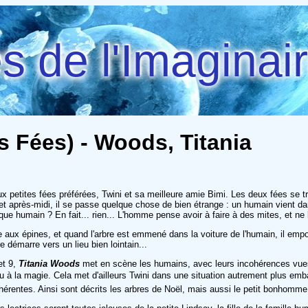
 de l'Imaginai
s Fées) - Woods, Titania
petites fées préférées, Twini et sa meilleure amie Bimi. Les deux fées se tr
t après-midi, il se passe quelque chose de bien étrange : un humain vient dans
e humain ? En fait... rien... L'homme pense avoir à faire à des mites, et ne 
 aux épines, et quand l'arbre est emmené dans la voiture de l'humain, il empor
 démarre vers un lieu bien lointain...
et 9,
Titania Woods
met en scène les humains, avec leurs incohérences vues
peu à la magie. Cela met d'ailleurs Twini dans une situation autrement plus em
rentes. Ainsi sont décrits les arbres de Noël, mais aussi le petit bonhomme