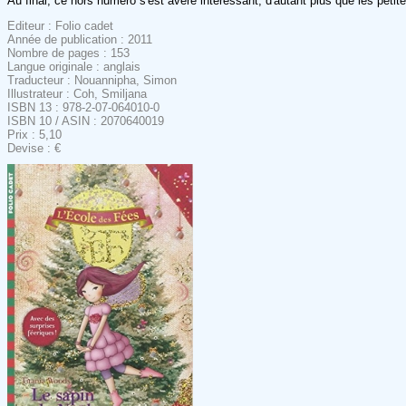
Au final, ce hors numéro s'est avéré intéressant, d'autant plus que les petites
Editeur : Folio cadet
Année de publication : 2011
Nombre de pages : 153
Langue originale : anglais
Traducteur : Nouannipha, Simon
Illustrateur : Coh, Smiljana
ISBN 13 : 978-2-07-064010-0
ISBN 10 / ASIN : 2070640019
Prix : 5,10
Devise : €