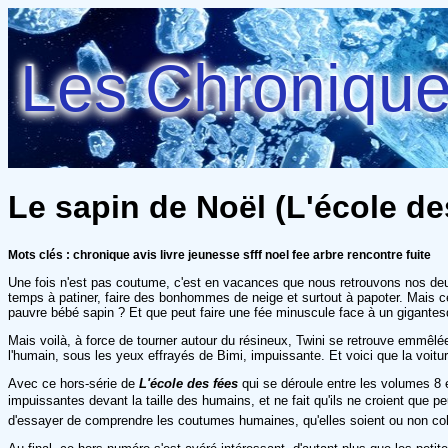
Les Chroniques
Le sapin de Noël (L'école de
Mots clés : chronique avis livre jeunesse sfff noel fee arbre rencontre fuite
Une fois n'est pas coutume, c'est en vacances que nous retrouvons nos deux 
temps à patiner, faire des bonhommes de neige et surtout à papoter. Mais ce
pauvre bébé sapin ? Et que peut faire une fée minuscule face à un gigantesqu
Mais voilà, à force de tourner autour du résineux, Twini se retrouve emmêlée
l'humain, sous les yeux effrayés de Bimi, impuissante. Et voici que la voiture
Avec ce hors-série de
L'école des fées
qui se déroule entre les volumes 8 
impuissantes devant la taille des humains, et ne fait qu'ils ne croient que 
d'essayer de comprendre les coutumes humaines, qu'elles soient ou non cohé