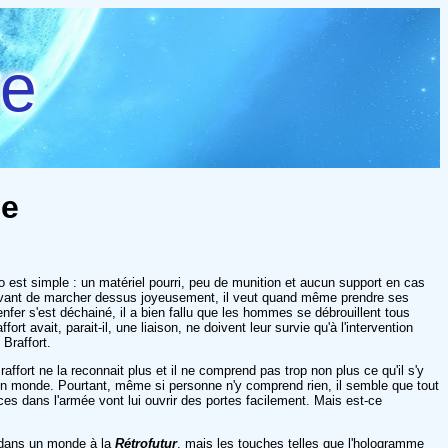
re
ne
o est simple : un matériel pourri, peu de munition et aucun support en cas
. Avant de marcher dessus joyeusement, il veut quand même prendre ses
enfer s'est déchainé, il a bien fallu que les hommes se débrouillent tous
t avait, parait-il, une liaison, ne doivent leur survie qu'à l'intervention
Braffort.
ffort ne la reconnait plus et il ne comprend pas trop non plus ce qu'il s'y
on monde. Pourtant, même si personne n'y comprend rien, il semble que tout
es dans l'armée vont lui ouvrir des portes facilement. Mais est-ce
 dans un monde à la
Rétrofutur
, mais les touches telles que l'hologramme