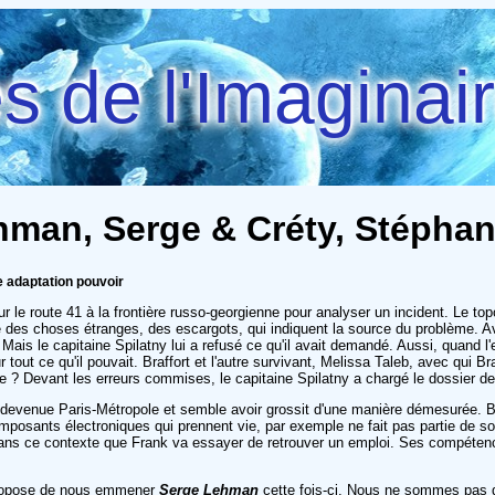
 de l'Imaginai
hman, Serge & Créty, Stépha
 adaptation pouvoir
le route 41 à la frontière russo-georgienne pour analyser un incident. Le top
que des choses étranges, des escargots, qui indiquent la source du problème
Mais le capitaine Spilatny lui a refusé ce qu'il avait demandé. Aussi, quand l'
t ce qu'il pouvait. Braffort et l'autre survivant, Melissa Taleb, avec qui Braffor
 Devant les erreurs commises, le capitaine Spilatny a chargé le dossier de 
t devenue Paris-Métropole et semble avoir grossit d'une manière démesurée. Bra
mposants électroniques qui prennent vie, par exemple ne fait pas partie de s
 dans ce contexte que Frank va essayer de retrouver un emploi. Ses compétenc
 propose de nous emmener
Serge Lehman
cette fois-ci. Nous ne sommes pas