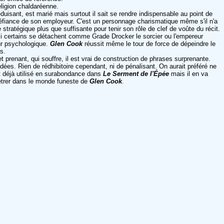
eligion chaldaréenne.
éduisant, est marié mais surtout il sait se rendre indispensable au point de
méfiance de son employeur. C'est un personnage charismatique même s'il n'a
tratégique plus que suffisante pour tenir son rôle de clef de voûte du récit.
e si certains se détachent comme Grade Drocker le sorcier ou l'empereur
ur psychologique.
Glen Cook
réussit même le tour de force de dépeindre le
s.
 prenant, qui souffre, il est vrai de construction de phrases surprenante.
ées. Rien de rédhibitoire cependant, ni de pénalisant. On aurait préféré ne
it déjà utilisé en surabondance dans
Le Serment de l'Épée
mais il en va
nétrer dans le monde funeste de
Glen Cook
.