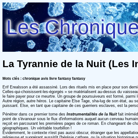
Les Chroniques
La Tyrannie de la Nuit (Les I
Mots clés : chronique avis livre fantasy fantasy
Erif Erealsson a été assassiné. Lors des rituels mis en place pour son derni
Celles-qui-choisissent-les-égorgés » se matérialisent au-dessus du vaisseau
le faire payer pour ce meurtre. Un groupe de poursuiveurs est formé, parmi
Autre région, autre héros. Le capitaine Else Tage, sha-lug de son état, au ser
puissant. Else, en tant que capitaine de ces guerriers esclaves, est la pers
Pénétrer dans ce premier tome des
Instrumentalités de la Nuit
fait irrémé
point de s'évanouir sous le flux d'informations auquel aucun cerveau humain
reçoit en parcourant les premières pages de ce roman. En changeant de chapit
géographiques. Un véritable tourbillon !
Évidemment, le contexte n'est pas aussi obscur, étranger que les appellation
religieuse et suggérant aussitôt l'hérésie cathare, ou la situation historiqu