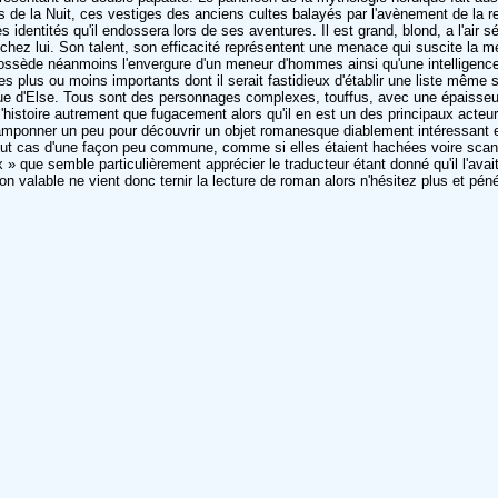
s de la Nuit, ces vestiges des anciens cultes balayés par l'avènement de la r
 identités qu'il endossera lors de ses aventures. Il est grand, blond, a l'air s
 chez lui. Son talent, son efficacité représentent une menace qui suscite la 
ossède néanmoins l'envergure d'un meneur d'hommes ainsi qu'une intelligence s
es plus ou moins importants dont il serait fastidieux d'établir une liste mêm
que d'Else. Tous sont des personnages complexes, touffus, avec une épaisse
l'histoire autrement que fugacement alors qu'il en est un des principaux acteur
 cramponner un peu pour découvrir un objet romanesque diablement intéressant et
tout cas d'une façon peu commune, comme si elles étaient hachées voire scand
 » que semble particulièrement apprécier le traducteur étant donné qu'il l'ava
on valable ne vient donc ternir la lecture de roman alors n'hésitez plus et pé