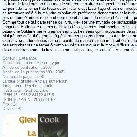
La toile de fond présente un monde sombre, sinistre où règnent les créature
Le point de ralliement de toute cette histoire est Else Tage et les nombreuses
se retrouver mêlé à la moindre mission de préférence dangereuse et loin de
pas un tempérament rebelle et correspond au profil du soldat obéissant. Il p
Comme tout ce qui caractérise ce livre, il existe une myriade de protagonist
Johannes Bottenoire ou encore Pinkus Ghort, le bras droit ronchon et cyni
patriarche Sublime par le biais de ses proches sans qu'il n'apparaisse dans 
Malgré une difficulté certaine à pénétrer cet univers dense, il suffit de se
Celles-ci sont découpées par des points de manière aléatoire dirait-on, en 
pas retomber sur ce terme ô combien déplaisant qu'est le mot « difficultueux
des souhaits comme de la vie : on ne peut pas toujours choisir. Aucune rais
Editeur : L'Atalante
Collection : La dentelle du cygne
Année de publication : 2008
Année de 1e publication VO : 2005
Nombre de pages : 606
Langue originale : Anglais (américain)
Traducteur : Reichert, Frank
Illustrateur : Graffet, Didier
ISBN 13 : 978-2-84172-418-5
ISBN 10 / ASIN : 2841724182
Prix : 24
Devise : €