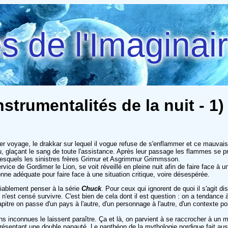
 de l'Imaginai
nstrumentalités de la nuit - 1)
er voyage, le drakkar sur lequel il vogue refuse de s'enflammer et ce mauvais
, glaçant le sang de toute l'assistance. Après leur passage les flammes se pr
 lesquels les sinistres frères Grimur et Asgrimmur Grimmsson.
vice de Gordimer le Lion, se voit réveillé en pleine nuit afin de faire face à u
onne adéquate pour faire face à une situation critique, voire désespérée.
diablement penser à la série
Chuck
. Pour ceux qui ignorent de quoi il s'agit d
 n'est censé survivre. C'est bien de cela dont il est question : on a tendanc
re on passe d'un pays à l'autre, d'un personnage à l'autre, d'un contexte polit
s inconnues le laissent paraître. Ça et là, on parvient à se raccrocher à un 
e présentant une double papauté. Le panthéon de la mythologie nordique fait aus