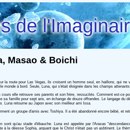
 de l'Imaginai
ma, Masao & Boichi
 sur la route pour Las Vegas, ils croisent un homme seul, en haillons, qui ne 
ut le monde à bord. Seule, Luna, qui s'était éloignée dans les champs attenants
s cours elle retrouve ses parents et son frère, ressucités. Comment est-ce pos
cite sa famille pour sept ans, en échange de douze offrandes. Le langage du d
es. Luna retourne au Japon avec son meilleur ami Issa.
rment un groupe d'amis avec Toshiya. Il a été abandonné encore bébé, et retr
sont qu'au stade d'ébauche. Luna est appelée par l'Araxas "descendance d
te à la déesse Sophia, arguant que le Christ n'était pas un asbtinent. Le thèm