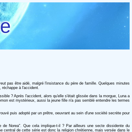
re
veut pas être aidé, malgré l'insistance du père de famille. Quelques minutes
, réchappe à l'accident.
sible ? Après l'accident, alors qu'elle s'était glissée dans la morgue, Luna a
émon est mystérieux, aussi la jeune fille n'a pas semblé entendre les termes
ouvé puis adopté par un prêtre, oeuvrant au sein d'une société secrète pour
e Norea". Que cela implique-t-il ? Par ailleurs une secte dissidente du
e central de cette série est donc la religion chrétienne, mais versée dans le