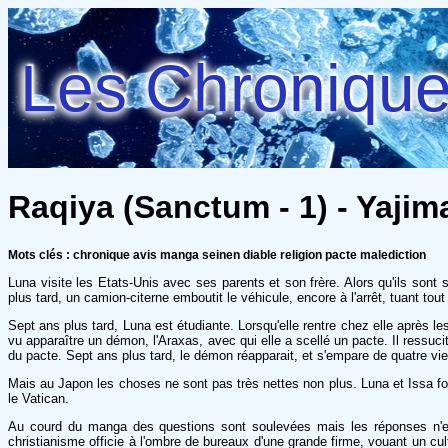
Les Chroniques
Raqiya (Sanctum - 1) - Yaji
Mots clés : chronique avis manga seinen diable religion pacte malediction
Luna visite les Etats-Unis avec ses parents et son frère. Alors qu'ils sont
plus tard, un camion-citerne emboutit le véhicule, encore à l'arrêt, tuant to
Sept ans plus tard, Luna est étudiante. Lorsqu'elle rentre chez elle après le
vu apparaître un démon, l'Araxas, avec qui elle a scellé un pacte. Il ressu
du pacte. Sept ans plus tard, le démon réapparait, et s'empare de quatre vi
Mais au Japon les choses ne sont pas très nettes non plus. Luna et Issa fo
le Vatican.
Au courd du manga des questions sont soulevées mais les réponses n'en 
christianisme officie à l'ombre de bureaux d'une grande firme, vouant un cul