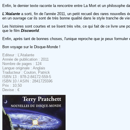
Enfin, le dernier texte raconte la rencontre entre La Mort et un philosophe 
L'Atalante
a sorti, fin de l'année 2011, un petit recueil des rares nouvelles é
en un ouvrage car ils sont de très bonne qualité dans le style tranche de v
Les histoires sont courtes et se lisent très vite, ce qui fait de ce livre une
que le film
Discworld
.
Enfin, après tant de bonnes choses, l'unique reproche que je peux formuler es
Bon voyage sur le Disque-Monde !
Editeur : L'Atalante
Année de publication : 2011
Nombre de pages : 124
Langue originale : Anglais
Traducteur : Couton, Patrick
ISBN 13 : 978-2-84172-559-5
ISBN 10 / ASIN : 2841725596
Prix : 10,50
Devise : €