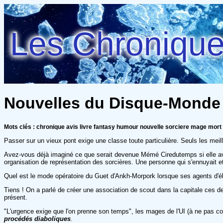
Les Chroniques
Nouvelles du Disque-Monde -
Mots clés : chronique avis livre fantasy humour nouvelle sorciere mage mort
Passer sur un vieux pont exige une classe toute particulière. Seuls les meill
Avez-vous déjà imaginé ce que serait devenue Mémé Ciredutemps si elle avai
organisation de représentation des sorcières. Une personne qui s'ennuyait
Quel est le mode opératoire du Guet d'Ankh-Morpork lorsque ses agents d'éli
Tiens ! On a parlé de créer une association de scout dans la capitale ces de
présent.
"L'urgence exige que l'on prenne son temps", les mages de l'UI (à ne pas c
procédés diaboliques
.