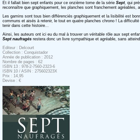
Et il fallait bien sept enfants pour ce onzième tome de la série
Sept
, qui pr
reconnaître que graphiquement, les planches sont franchement agréables, a
Les gamins sont tous bien différenciés graphiquement et la lisibilité est bon
communs et aisés à retenir, le tout en quatre planches chrono ! La difficult
tenir dans cette histoire...
Ainsi, les auteurs ont ici eu du mal à trouver un véritable rôle aux sept enfa
Sept naufragés
restera donc un livre sympathique et agréable, sans attein
Editeur : Delcourt
Collection : Conquistador
Année de publication : 2012
Nombre de pages : 62
ISBN 13 : 978-2-7560-2323-6
ISBN 10 / ASIN : 275602323X
Prix : 14,95
Devise : €