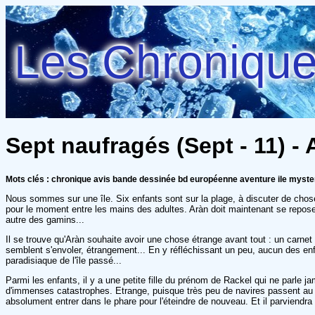
Les Chroniques
Sept naufragés (Sept - 11) 
Mots clés : chronique avis bande dessinée bd européenne aventure ile myste
Nous sommes sur une île. Six enfants sont sur la plage, à discuter de choses e
pour le moment entre les mains des adultes. Aràn doit maintenant se repose
autre des gamins...
Il se trouve qu'Aràn souhaite avoir une chose étrange avant tout : un carnet s
semblent s'envoler, étrangement... En y réfléchissant un peu, aucun des enfa
paradisiaque de l'île passé...
Parmi les enfants, il y a une petite fille du prénom de Rackel qui ne parle jam
d'immenses catastrophes. Etrange, puisque très peu de navires passent au lar
absolument entrer dans le phare pour l'éteindre de nouveau. Et il parviendra