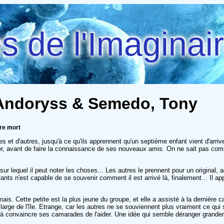
 de l'Imaginai
- Andoryss & Semedo, Tony
re mort
t d'autres, jusqu'à ce qu'ils apprennent qu'un septième enfant vient d'arriver su
r, avant de faire la connaissance de ses nouveaux amis. On ne sait pas commen
ur lequel il peut noter les choses... Les autres le prennent pour un original, ad
nts n'est capable de se souvenir comment il est arrivé là, finalement... Il ap
ais. Cette petite est la plus jeune du groupe, et elle a assisté à la dernière ca
ge de l'île. Etrange, car les autres ne se souviennent plus vraiment ce qui s
 à convaincre ses camarades de l'aider. Une idée qui semble déranger grandeme