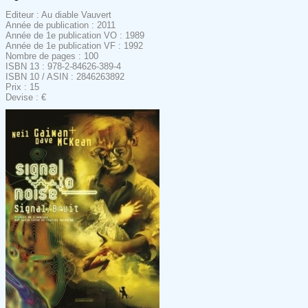
Editeur : Au diable Vauvert
Année de publication : 2011
Année de 1e publication VO : 1989
Année de 1e publication VF : 1992
Nombre de pages : 100
ISBN 13 : 978-2-84626-389-4
ISBN 10 / ASIN : 2846263892
Prix : 15
Devise : €