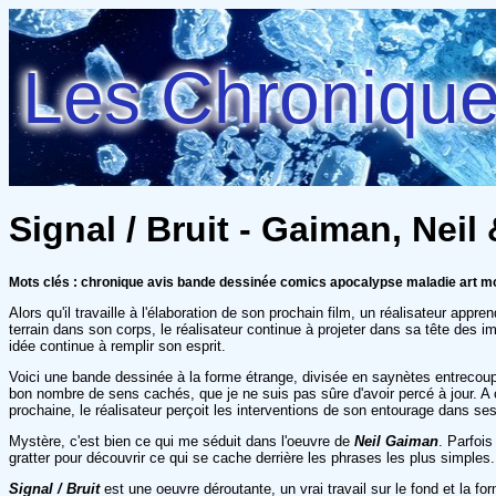
Les Chroniques
Signal / Bruit - Gaiman, Nei
Mots clés : chronique avis bande dessinée comics apocalypse maladie art mo
Alors qu'il travaille à l'élaboration de son prochain film, un réalisateur appr
terrain dans son corps, le réalisateur continue à projeter dans sa tête des 
idée continue à remplir son esprit.
Voici une bande dessinée à la forme étrange, divisée en saynètes entrecoupées
bon nombre de sens cachés, que je ne suis pas sûre d'avoir percé à jour. A
prochaine, le réalisateur perçoit les interventions de son entourage dans se
Mystère, c'est bien ce qui me séduit dans l'oeuvre de
Neil Gaiman
. Parfois
gratter pour découvrir ce qui se cache derrière les phrases les plus simples.
Signal / Bruit
est une oeuvre déroutante, un vrai travail sur le fond et la for