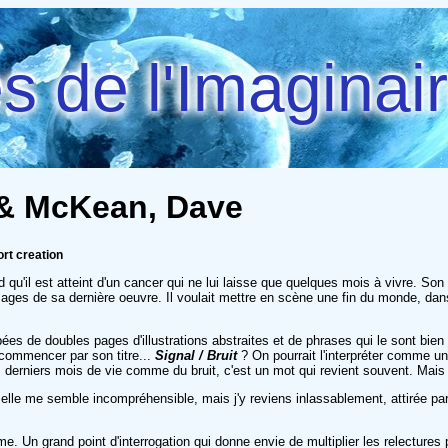
 de l'Imaginai
l & McKean, Dave
rt creation
end qu'il est atteint d'un cancer qui ne lui laisse que quelques mois à vivre. S
images de sa dernière oeuvre. Il voulait mettre en scène une fin du monde, dans
 de doubles pages d'illustrations abstraites et de phrases qui le sont bien pl
 commencer par son titre...
Signal / Bruit
? On pourrait l'interpréter comme u
s derniers mois de vie comme du bruit, c'est un mot qui revient souvent. Mais 
 elle me semble incompréhensible, mais j'y reviens inlassablement, attirée par
me. Un grand point d'interrogation qui donne envie de multiplier les relectures 