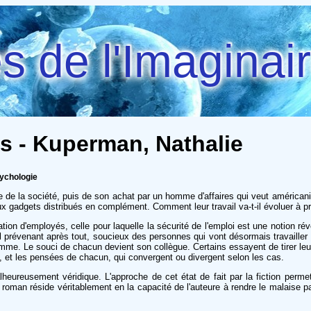
 de l'Imaginai
ts - Kuperman, Nathalie
sychologie
 de la société, puis de son achat par un homme d'affaires qui veut américan
x gadgets distribués en complément. Comment leur travail va-t-il évoluer à pré
ation d'employés, celle pour laquelle la sécurité de l'emploi est une notion ré
l prévenant après tout, soucieux des personnes qui vont désormais travailler p
mme. Le souci de chacun devient son collègue. Certains essayent de tirer leur
, et les pensées de chacun, qui convergent ou divergent selon les cas.
heureusement véridique. L'approche de cet état de fait par la fiction permet 
du roman réside véritablement en la capacité de l'auteure à rendre le malaise