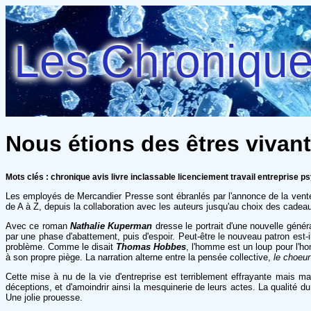
Les Chroniques
Nous étions des êtres vivan
Mots clés : chronique avis livre inclassable licenciement travail entreprise p
Les employés de Mercandier Presse sont ébranlés par l'annonce de la vente
de A à Z, depuis la collaboration avec les auteurs jusqu'au choix des cadeau
Avec ce roman
Nathalie Kuperman
dresse le portrait d'une nouvelle génér
par une phase d'abattement, puis d'espoir. Peut-être le nouveau patron est-i
problème. Comme le disait
Thomas Hobbes
, l'homme est un loup pour l'ho
à son propre piège. La narration alterne entre la pensée collective,
le choeur
Cette mise à nu de la vie d'entreprise est terriblement effrayante mais mal
déceptions, et d'amoindrir ainsi la mesquinerie de leurs actes. La qualité 
Une jolie prouesse.