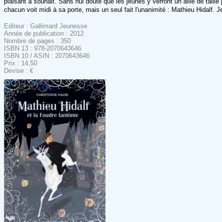
plaisant à souhait. Sans nul doute que les jeunes y verront un allié de taill
chacun voit midi à sa porte, mais un seul fait l'unanimité : Mathieu Hidalf. Je
Editeur : Gallimard Jeunesse
Année de publication : 2012
Nombre de pages : 350
ISBN 13 : 978-2070643646
ISBN 10 / ASIN : 2070643646
Prix : 14,50
Devise : €