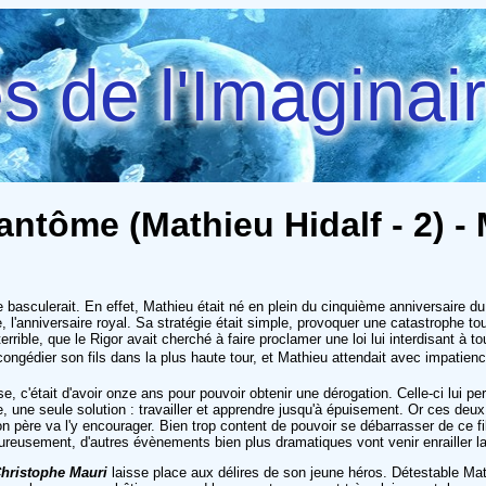
 de l'Imaginai
fantôme (Mathieu Hidalf - 2) -
 basculerait. En effet, Mathieu était né en plein du cinquième anniversaire du 
l'anniversaire royal. Sa stratégie était simple, provoquer une catastrophe tou
terrible, que le Rigor avait cherché à faire proclamer une loi lui interdisant à 
c congédier son fils dans la plus haute tour, et Mathieu attendait avec impatienc
e, c'était d'avoir onze ans pour pouvoir obtenir une dérogation. Celle-ci lui per
une seule solution : travailler et apprendre jusqu'à épuisement. Or ces deux
père va l'y encourager. Bien trop content de pouvoir se débarrasser de ce fil
ureusement, d'autres évènements bien plus dramatiques vont venir enrailler l
hristophe Mauri
laisse place aux délires de son jeune héros. Détestable Mathi