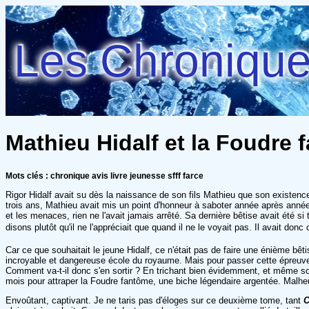
Les Chroniques
Mathieu Hidalf et la Foudre 
Mots clés : chronique avis livre jeunesse sfff farce
Rigor Hidalf avait su dès la naissance de son fils Mathieu que son existence
trois ans, Mathieu avait mis un point d'honneur à saboter année après année, 
et les menaces, rien ne l'avait jamais arrêté. Sa dernière bêtise avait été si 
disons plutôt qu'il ne l'appréciait que quand il ne le voyait pas. Il avait don
Car ce que souhaitait le jeune Hidalf, ce n'était pas de faire une énième bêtis
incroyable et dangereuse école du royaume. Mais pour passer cette épreuve, 
Comment va-t-il donc s'en sortir ? En trichant bien évidemment, et même son 
mois pour attraper la Foudre fantôme, une biche légendaire argentée. Malhe
Envoûtant, captivant. Je ne taris pas d'éloges sur ce deuxième tome, tant
C