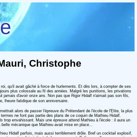
re
 Mauri, Christophe
roi, qu'il avait gâché à force de hurlements. Et dès lors, à compter de ses
jours plus colossale au fil des années. Malgré les punitions, les privations
tout jamais d'avoir onze ans. Non pas que Rigor Hidalf n'aimait pas son fils,
e, lheure fatidique de son anniversaire.
mettrait alors de passer l'épreuve du Prétendant de l'école de l'Elite, la plus
 termes ne font pas partie des plans de ce coquin de Mathieu Hidalf.
s trop envahissant. Mais une épreuve attend Mathieu à l'école : il aura un
a belle mécanique que Mathieu avait mise en place...
eu Hidalf parfois, mais aussi terriblement drôle. Bref un cocktail explosif,