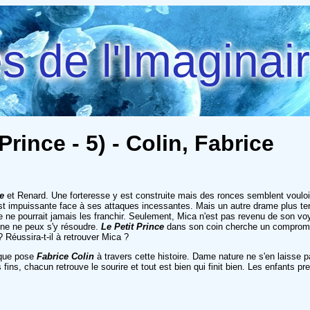
 de l'Imaginai
rince - 5) - Colin, Fabrice
e
et Renard. Une forteresse y est construite mais des ronces semblent vouloir 
t impuissante face à ses attaques incessantes. Mais un autre drame plus terri
 ne pourrait jamais les franchir. Seulement, Mica n'est pas revenu de son vo
ine ne peux s'y résoudre.
Le Petit Prince
dans son coin cherche un compromis
 Réussira-t-il à retrouver Mica ?
n que pose
Fabrice Colin
à travers cette histoire. Dame nature ne s'en laisse 
es fins, chacun retrouve le sourire et tout est bien qui finit bien. Les enfants pre