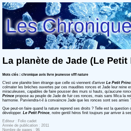
Les Chroniques
La planète de Jade (Le Petit P
Mots clés : chronique avis livre jeunesse sfff nature
C'est une planète bien étrange que celle où viennent d'arriver
Le Petit Princ
colmater les brèches ouvertes par ces maudites ronces et Jade leur reine es
miraculeuses, capables de faire pousser des murs si hauts, qu'aucune ronce
Prince
propose au peuple de Jade de fuir ces ronces, mais sans Mica la re
harmonie. Parviendra-t-il à convaincre Jade que les ronces sont ses amies ?
Que peut-on faire quand la nature reprend ses droits ? Telle est la questio
développer.
Le Petit Prince
, notre gentil héros finit toujours par arriver à s
Editeur : Folio cadet
Année de publication : 2011
Nombre de pages : 96