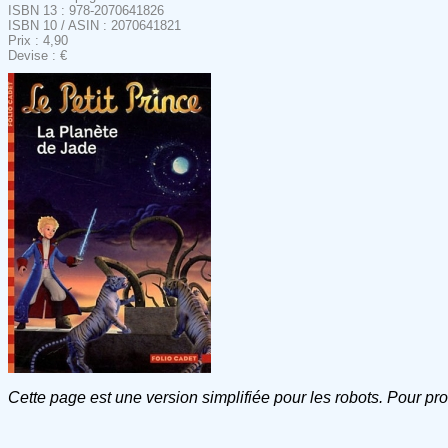
ISBN 13 : 978-2070641826
ISBN 10 / ASIN : 2070641821
Prix : 4,90
Devise : €
Cette page est une version simplifiée pour les robots. Pour pr