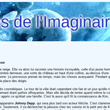
 de l'Imaginai
mour
te neige. Elle va alors lui raconter une histoire incroyable, celle d'un jeun
ne sombre demeure, une sorte de château en haut d'une colline, au-dessus d'une p
sonne. Le processus prenait du temps, mais les choses avançaient. Pendant qu'E
la place des doigts.
s cosmétiques. Le tour de la ville était cependant vite fait et un jour qu'elle
ernant étant parfois effrayantes. Mais elle décida de tenter quand même le cou
ppris ce qu'était une famille. C'est là aussi qu'il fit la connaissance de Kim, l
 apparaitre
Johnny Depp
, qui sera plus tard son acteur fétiche. C'est clair
 Seulement, il va déclencher la jalousie chez les voisins et le petit ami de K