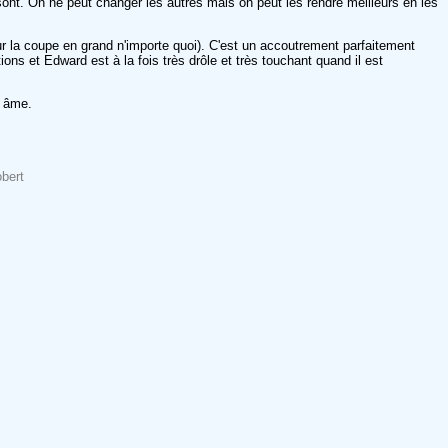
s sont. On ne peut changer les autres mais on peut les rendre meilleurs en les
r la coupe en grand n'importe quoi). C'est un accoutrement parfaitement
otions et Edward est à la fois très drôle et très touchant quand il est
r âme.
obert