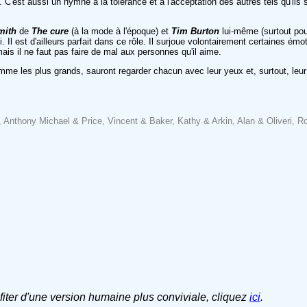
es. C'est aussi un hymne à la tolérance et à l'acceptation des autres tels qu'il
mith
de
The cure
(à la mode à l'époque) et
Tim Burton
lui-même (surtout pou
ui. Il est d'ailleurs parfait dans ce rôle. Il surjoue volontairement certaines ém
mais il ne faut pas faire de mal aux personnes qu'il aime.
comme les plus grands, sauront regarder chacun avec leur yeux et, surtout, leu
 Anthony Michael & Price, Vincent & Baker, Kathy & Arkin, Alan & Oliveri, R
ofiter d'une version humaine plus conviviale, cliquez
ici
.