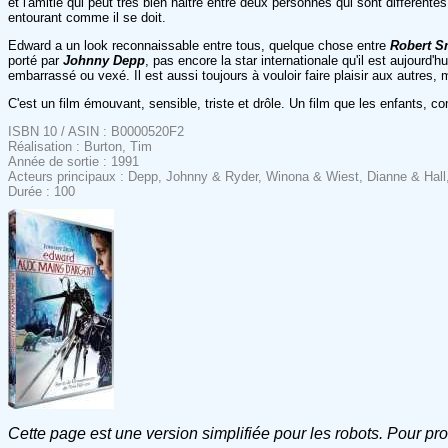
et l'amitié qui peut très bien naitre entre deux personnes qui sont différent
entourant comme il se doit.
Edward a un look reconnaissable entre tous, quelque chose entre
Robert S
porté par
Johnny Depp
, pas encore la star internationale qu'il est aujourd'h
embarrassé ou vexé. Il est aussi toujours à vouloir faire plaisir aux autres, 
C'est un film émouvant, sensible, triste et drôle. Un film que les enfants, 
ISBN 10 / ASIN : B0000520F2
Réalisation : Burton, Tim
Année de sortie : 1991
Acteurs principaux : Depp, Johnny & Ryder, Winona & Wiest, Dianne & Hall,
Durée : 100
Cette page est une version simplifiée pour les robots. Pour pr