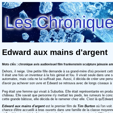
Les Chroniques
Edward aux mains d'argent
Mots clés : chronique avis audiovisuel film frankenstein sculpture jalousie a
Dehors, il neige. Une petite fille demande à sa grand-mère d'où provient cet
Il était une fois un inventeur à la fois génial et fou. Il vivait seule dans u
automates, mais cela ne lui suffisait pas. Aussi, il décida de créer une per
d'avoir pu achever son uvre et Edward se retrouva avec de longs ciseaux à 
Peg était une femme qui vivait à Suburbia. Elle était représentante en produit
château. Elle savait que personne n'y mettait les pieds, les rumeurs le conc
cette grande bâtisse, elle décida de le ramener chez elle. C'est là qu'Edward a
Edward aux mains d'argent
est le premier film de
Tim Burton
où l'on voit
chance d'être accueilli à bras ouverts dans une famille de la classe moyenne.