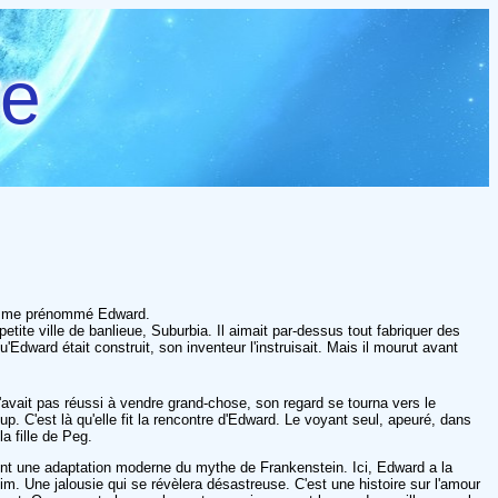
re
e homme prénommé Edward.
etite ville de banlieue, Suburbia. Il aimait par-dessus tout fabriquer des
dward était construit, son inventeur l'instruisait. Mais il mourut avant
 n'avait pas réussi à vendre grand-chose, son regard se tourna vers le
p. C'est là qu'elle fit la rencontre d'Edward. Le voyant seul, apeuré, dans
a fille de Peg.
ement une adaptation moderne du mythe de Frankenstein. Ici, Edward a la
im. Une jalousie qui se révèlera désastreuse. C'est une histoire sur l'amour