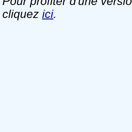
Pour profiter d'une versi
cliquez
ici
.