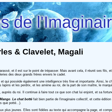
 de l'Imaginai
rles & Clavelet, Magali
rassé, et il est sur le point de trépasser. Mais avant cela, il réunit ses fils, 
lleries des deux grands frères envers le cadet.
le, et qui possède également une intelligence très fine et importante. Ainsi, l
lapins et les perdrix, et les amène au roi, de la part de son maître, le marqu
 auprès du roi. Il continue à faire tout ce que son chat lui enjoint, et sa for
Mango
.
Le chat botté
fait bien partie de l'imaginaire collectif, et cette édi
 que potté...).
ux plus jeunes. Elles sont fidèles au texte qui accompagne la page, et composée