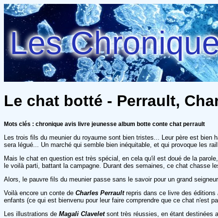
Les Chroniques
Le chat botté - Perrault, Cha
Mots clés : chronique avis livre jeunesse album botte conte chat perrault
Les trois fils du meunier du royaume sont bien tristes... Leur père est bien ha
sera légué... Un marché qui semble bien inéquitable, et qui provoque les rai
Mais le chat en question est très spécial, en cela qu'il est doué de la paro
le voilà parti, battant la campagne. Durant des semaines, ce chat chasse les 
Alors, le pauvre fils du meunier passe sans le savoir pour un grand seigneur,
Voilà encore un conte de
Charles Perrault
repris dans ce livre des éditions
enfants (ce qui est bienvenu pour leur faire comprendre que ce chat n'est pas
Les illustrations de
Magali Clavelet
sont très réussies, en étant destinées a