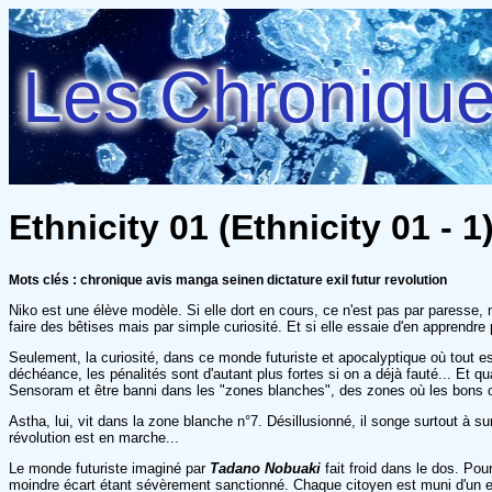
Les Chroniques
Ethnicity 01 (Ethnicity 01 - 
Mots clés : chronique avis manga seinen dictature exil futur revolution
Niko est une élève modèle. Si elle dort en cours, ce n'est pas par paresse, 
faire des bêtises mais par simple curiosité. Et si elle essaie d'en apprendre 
Seulement, la curiosité, dans ce monde futuriste et apocalyptique où tout es
déchéance, les pénalités sont d'autant plus fortes si on a déjà fauté... Et qu
Sensoram et être banni dans les "zones blanches", des zones où les bons cito
Astha, lui, vit dans la zone blanche n°7. Désillusionné, il songe surtout à s
révolution est en marche...
Le monde futuriste imaginé par
Tadano Nobuaki
fait froid dans le dos. Pour
moindre écart étant sévèrement sanctionné. Chaque citoyen est muni d'un e-pe