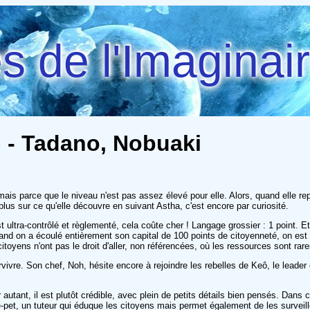
 de l'Imaginai
1) - Tadano, Nobuaki
mais parce que le niveau n'est pas assez élevé pour elle. Alors, quand elle rep
plus sur ce qu'elle découvre en suivant Astha, c'est encore par curiosité.
t ultra-contrôlé et règlementé, cela coûte cher ! Langage grossier : 1 point. E
and on a écoulé entièrement son capital de 100 points de citoyenneté, on est co
yens n'ont pas le droit d'aller, non référencées, où les ressources sont rares
urvivre. Son chef, Noh, hésite encore à rejoindre les rebelles de Keô, le leade
 autant, il est plutôt crédible, avec plein de petits détails bien pensés. Dans c
t, un tuteur qui éduque les citoyens mais permet également de les surveiller 