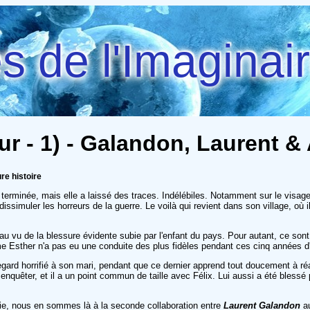
 de l'Imaginai
ur - 1) - Galandon, Laurent &
re histoire
rminée, mais elle a laissé des traces. Indélébiles. Notamment sur le visage
simuler les horreurs de la guerre. Le voilà qui revient dans son village, où il
u vu de la blessure évidente subie par l'enfant du pays. Pour autant, ce sont 
mme Esther n'a pas eu une conduite des plus fidèles pendant ces cinq années 
egard horrifié à son mari, pendant que ce dernier apprend tout doucement à réap
u enquêter, et il a un point commun de taille avec Félix. Lui aussi a été bles
érie, nous en sommes là à la seconde collaboration entre
Laurent Galandon
au