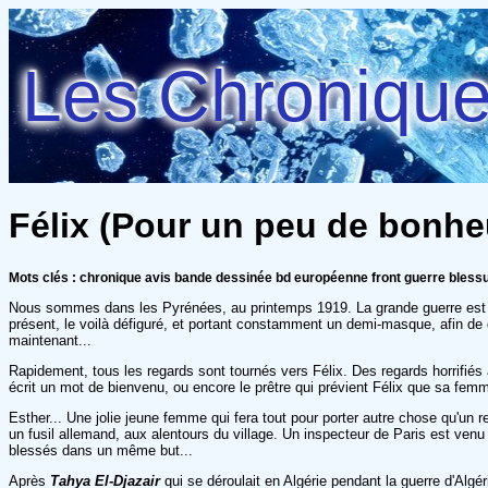
Les Chroniques
Félix (Pour un peu de bonhe
Mots clés : chronique avis bande dessinée bd européenne front guerre blessu
Nous sommes dans les Pyrénées, au printemps 1919. La grande guerre est te
présent, le voilà défiguré, et portant constamment un demi-masque, afin de dis
maintenant...
Rapidement, tous les regards sont tournés vers Félix. Des regards horrifiés a
écrit un mot de bienvenu, ou encore le prêtre qui prévient Félix que sa fe
Esther... Une jolie jeune femme qui fera tout pour porter autre chose qu'un r
un fusil allemand, aux alentours du village. Un inspecteur de Paris est ven
blessés dans un même but...
Après
Tahya El-Djazair
qui se déroulait en Algérie pendant la guerre d'Alg