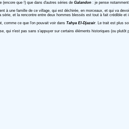
te (encore que !) que dans d'autres séries de
Galandon
: je pense notammen
ment à une famille de ce village, qui est déchirée, en morceaux, et qui va devo
la série, et la rencontre entre deux hommes blessés est tout à fait crédible et
ment, comme ce que l'on pouvait voir dans
Tahya El-Djazair
. Le trait est plus s
 qui n'est pas sans s'appuyer sur certains éléments historiques (ou plutôt post