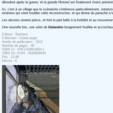
déroulent après la guerre, et la grande Histoire est finalement moins présen
Ici, c'est à un village que le scénariste s'intéresse particulièrement, notam
extérieur qui vient troubler cette reconstruction, et qui donne du panache à 
Les dessins restent précis, et font la part belle à la lisibilité et au mouve
Une nouvelle fois, une série de
Galandon
bougrement fouillée et accrocheuse,
Editeur : Bamboo
Collection : Grand angle
Année de publication : 2012
Nombre de pages : 48
ISBN 13 : 978-2-8189-0904-1
ISBN 10 / ASIN : 281890904X
Prix : 13,90
Devise : €