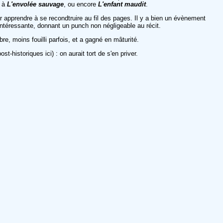
t à
L'envolée sauvage
, ou encore
L'enfant maudit
.
ir apprendre à se recondtruire au fil des pages. Il y a bien un évènement
 intéressante, donnant un punch non négligeable au récit.
obre, moins fouilli parfois, et a gagné en mâturité.
-historiques ici) : on aurait tort de s'en priver.