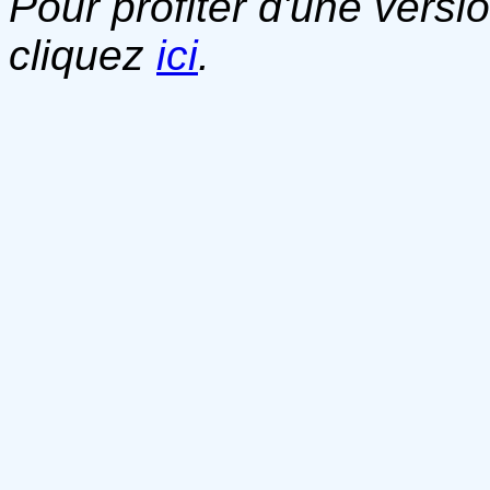
Pour profiter d'une versi
cliquez
ici
.