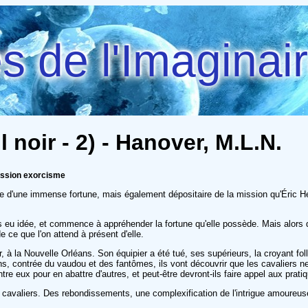
 de l'Imaginai
l noir - 2) - Hanover, M.L.N.
session exorcisme
e d'une immense fortune, mais également dépositaire de la mission qu'Éric Hell
 eu idée, et commence à appréhender la fortune qu'elle possède. Mais alors qu'
de ce que l'on attend à présent d'elle.
, à la Nouvelle Orléans. Son équipier a été tué, ses supérieurs, la croyant fol
ns, contrée du vaudou et des fantômes, ils vont découvrir que les cavaliers ne
tre eux pour en abattre d'autres, et peut-être devront-ils faire appel aux prat
les cavaliers. Des rebondissements, une complexification de l'intrigue amoureus