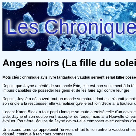
Les Chroniques
Anges noirs (La fille du solei
Mots clés : chronique avis livre fantastique vaudou serpent serial killer pos
Depuis que Jayné a hérité de son oncle Éric, elle est non seulement à la têt
impurs capables de posséder les gens et de les faire agir contre leur gré.
Depuis, Jayné a découvert tout un monde surnaturel dont elle n'aurait jamais
son oncle à la rescousse, elle va réaliser qu'elle est loin d'être à la hauteur 
L'agent Karen Black a tout perdu lorsque sa route a croisé celle d'un cavalier
aide. Jayné et son équipe vont accepter de l'aider, mais à la Nouvelle Orléa
évoluer. Peut-être l'équipe de Jayné devra-t-elle composer avec certains d'en
Un second tome qui approfondit l'univers et fait le lien entre le vaudou et 
débuté, continue à tenir ses promesses.