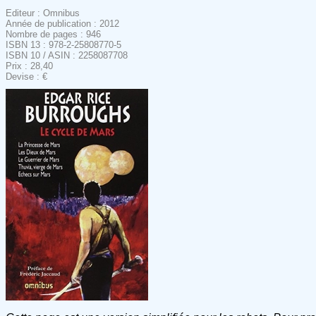
Editeur : Omnibus
Année de publication : 2012
Nombre de pages : 946
ISBN 13 : 978-2-25808770-5
ISBN 10 / ASIN : 2258087708
Prix : 28,40
Devise : €