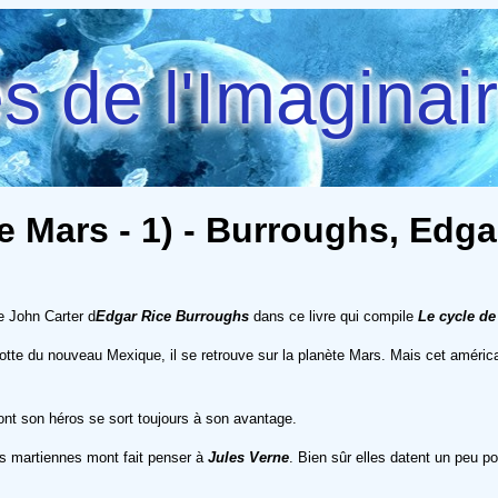
 de l'Imaginai
e Mars - 1) - Burroughs, Edga
e John Carter d
Edgar Rice Burroughs
dans ce livre qui compile
Le cycle de
rotte du nouveau Mexique, il se retrouve sur la planète Mars. Mais cet américa
ont son héros se sort toujours à son avantage.
es martiennes mont fait penser à
Jules Verne
. Bien sûr elles datent un peu p