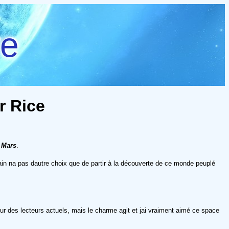
re
r Rice
 Mars
.
in na pas dautre choix que de partir à la découverte de ce monde peuplé
our des lecteurs actuels, mais le charme agit et jai vraiment aimé ce space