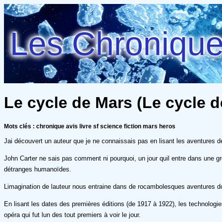
Les Chroniques
Le cycle de Mars (Le cycle d
Mots clés : chronique avis livre sf science fiction mars heros
Jai découvert un auteur que je ne connaissais pas en lisant les aventures d
John Carter ne sais pas comment ni pourquoi, un jour quil entre dans une g
détranges humanoïdes.
Limagination de lauteur nous entraine dans de rocambolesques aventures d
En lisant les dates des premières éditions (de 1917 à 1922), les technologi
opéra qui fut lun des tout premiers à voir le jour.