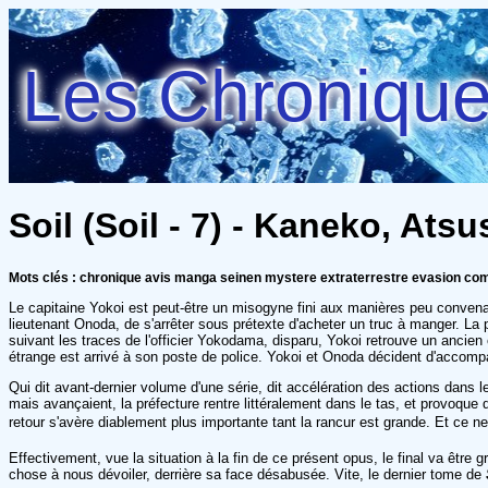
Les Chroniques
Soil (Soil - 7) - Kaneko, Atsu
Mots clés : chronique avis manga seinen mystere extraterrestre evasion c
Le capitaine Yokoi est peut-être un misogyne fini aux manières peu convenabl
lieutenant Onoda, de s'arrêter sous prétexte d'acheter un truc à manger. La 
suivant les traces de l'officier Yokodama, disparu, Yokoi retrouve un ancie
étrange est arrivé à son poste de police. Yokoi et Onoda décident d'accompag
Qui dit avant-dernier volume d'une série, dit accélération des actions dans le
mais avançaient, la préfecture rentre littéralement dans le tas, et provoqu
retour s'avère diablement plus importante tant la rancur est grande. Et ce ne 
Effectivement, vue la situation à la fin de ce présent opus, le final va êtr
chose à nous dévoiler, derrière sa face désabusée. Vite, le dernier tome de