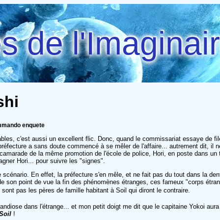
 de l'Imaginai
shi
ommando enquete
es, c'est aussi un excellent flic. Donc, quand le commissariat essaye de filer
préfecture a sans doute commencé à se mêler de l'affaire... autrement dit, il
n camarade de la même promotion de l'école de police, Hori, en poste dans un
ner Hori... pour suivre les "signes".
 scénario. En effet, la préfecture s'en mêle, et ne fait pas du tout dans la de
e de son point de vue la fin des phénomènes étranges, ces fameux "corps étran
sont pas les pères de famille habitant à Soil qui diront le contraire.
e grandiose dans l'étrange... et mon petit doigt me dit que le capitaine Yokoi
Soil
!