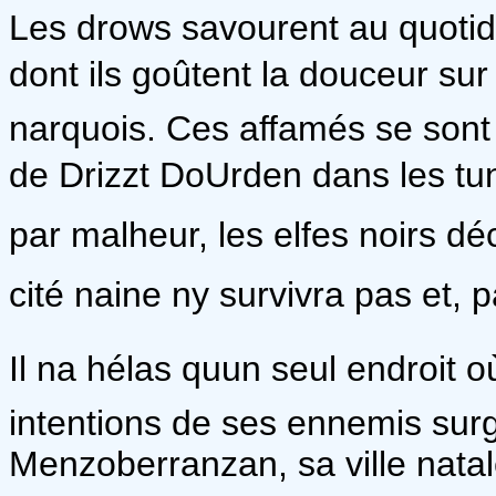
Les drows savourent au quoti
dont ils goûtent la douceur sur
narquois. Ces affamés se sont 
de Drizzt DoUrden dans les tu
par malheur, les elfes noirs déc
cité naine ny survivra pas et,
Il na hélas quun seul endroit 
intentions de ses ennemis surg
Menzoberranzan, sa ville natal