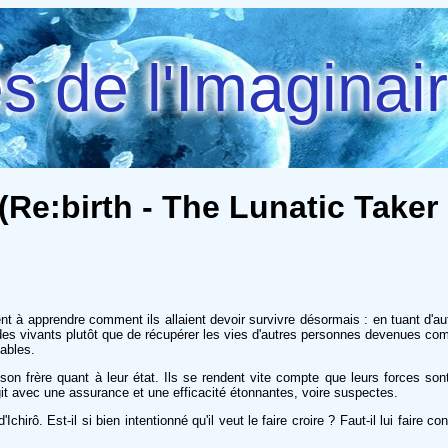
 de l'Imaginai
(Re:birth - The Lunatic Taker 
 à apprendre comment ils allaient devoir survivre désormais : en tuant d'autr
s des vivants plutôt que de récupérer les vies d'autres personnes devenues c
ables.
n frère quant à leur état. Ils se rendent vite compte que leurs forces so
it avec une assurance et une efficacité étonnantes, voire suspectes.
d'Ichirô. Est-il si bien intentionné qu'il veut le faire croire ? Faut-il lui f