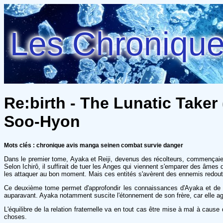
Les Chroniques
Re:birth - The Lunatic Taker 
Soo-Hyon
Mots clés : chronique avis manga seinen combat survie danger
Dans le premier tome, Ayaka et Reiji, devenus des récolteurs, commençaient
Selon Ichirô, il suffirait de tuer les Anges qui viennent s'emparer des âme
les attaquer au bon moment. Mais ces entités s'avèrent des ennemis redout
Ce deuxième tome permet d'approfondir les connaissances d'Ayaka et de so
auparavant. Ayaka notamment suscite l'étonnement de son frère, car elle ag
L'équilibre de la relation fraternelle va en tout cas être mise à mal à cause 
choses.