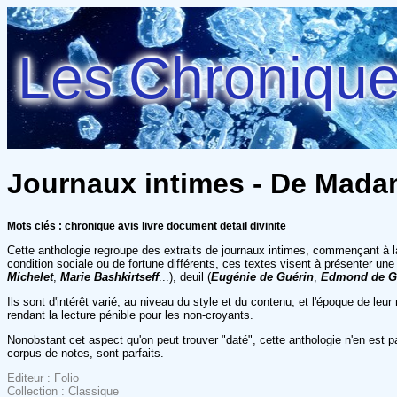
Les Chroniques
Journaux intimes - De Madame
Mots clés : chronique avis livre document detail divinite
Cette anthologie regroupe des extraits de journaux intimes, commençant à l
condition sociale ou de fortune différents, ces textes visent à présenter une 
Michelet
,
Marie Bashkirtseff
...), deuil (
Eugénie de Guérin
,
Edmond de G
Ils sont d'intérêt varié, au niveau du style et du contenu, et l'époque de le
rendant la lecture pénible pour les non-croyants.
Nonobstant cet aspect qu'on peut trouver "daté", cette anthologie n'en est p
corpus de notes, sont parfaits.
Editeur : Folio
Collection : Classique