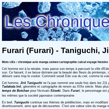
Les Chroniques
Furari (Furari) - Taniguchi, J
Mots clés : chronique avis manga seinen cartographie calcul voyage histoire
Cet homme est à la retraite, mais passe son temps à parcourir la ville d'Edo
sun. Ce faisant, il se laisse distraire par la beauté des fleurs du printemps
détours sans trop le vouloir. Comment serait Edo vue du ciel, comme la voi
Cet homme,
Jirô Taniguchi
ne l'a pas nommé une seule fois dans les 211 
Tadakata Inô
, géomètre et cartographe de renom au XIXe siècle. Mais plus 
temps de Botchan
pour l'écrivain
Sôseki
. Dans
Furari
, le personnage est 
les mêmes que la société japonaise contemporaine.
En bref,
Taniguchi
continue ses thèmes de prédilection, mais en modifiant
divertissement, ainsi que de découvertes. C'est une valeur sûre du manga ré