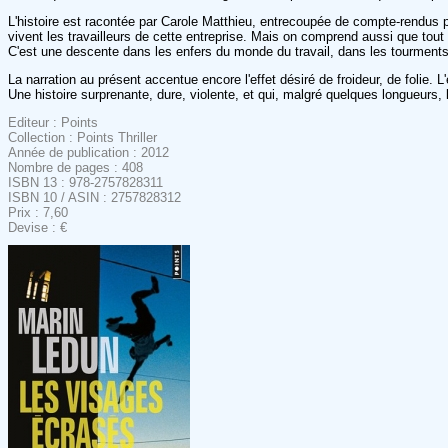
L'histoire est racontée par Carole Matthieu, entrecoupée de compte-rendus 
vivent les travailleurs de cette entreprise. Mais on comprend aussi que tout 
C'est une descente dans les enfers du monde du travail, dans les tourments
La narration au présent accentue encore l'effet désiré de froideur, de folie.
Une histoire surprenante, dure, violente, et qui, malgré quelques longueurs, 
Editeur : Points
Collection : Points Thriller
Année de publication : 2012
Nombre de pages : 408
ISBN 13 : 978-2757828311
ISBN 10 / ASIN : 2757828312
Prix : 7,60
Devise : €