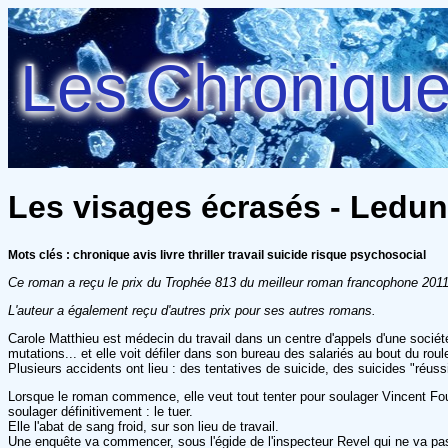
Les Chroniques
Les visages écrasés - Ledun
Mots clés : chronique avis livre thriller travail suicide risque psychosocial
Ce roman a reçu le prix du
Trophée 813 du meilleur roman francophone 201
L'auteur a également reçu d'autres prix pour ses autres romans.
Carole Matthieu est médecin du travail dans un centre d'appels d'une sociét
mutations... et elle voit défiler dans son bureau des salariés au bout du rou
Plusieurs accidents ont lieu : des tentatives de suicide, des suicides "réu
Lorsque le roman commence, elle veut tout tenter pour soulager Vincent Fourni
soulager définitivement : le tuer.
Elle l'abat de sang froid, sur son lieu de travail.
Une enquête va commencer, sous l'égide de l'inspecteur Revel qui ne va pas 