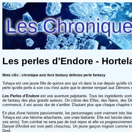
Les Chroniques
Les perles d'Endore - Hortel
Mots clés : chronique avis livre fantasy defense perle fantasy
Tohaya est une jeune fille de quinze ans qui vit dans la rue depuis qu'elle s'
perle qu'elle porte à son cou n'est autre que le dernier rempart aux Démons 
Les Perles d'Endore
est une aventure palpitante. Tous les ingrédients sont r
de fantasy des plus grands auteurs. On côtoie des Elfes, des Nains, des Dém
commencé, il est assez dur de s'arrêter. D'autant plus que chaque chapitre 
En plus d'une histoire passionnante, les personnages sont vraiment très bien
Tohaya est une héroïne attachante, une vraie battante. Elle est lancée dans 
ses amis). Son combat ne sera pas de tout repos et elle va progressivement gr
Danyel d'Ambré est mon petit chouchou. Un jeune garçon mignon comme tout et
Doré.