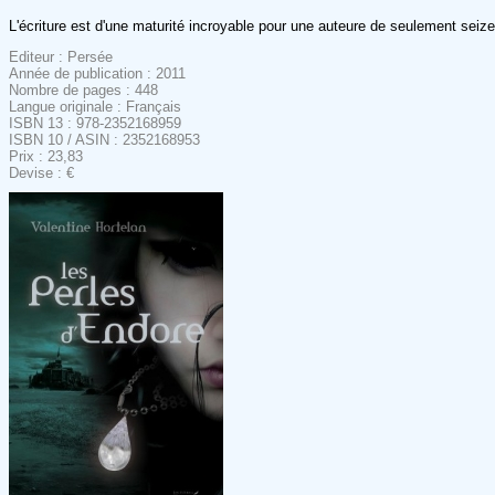
L'écriture est d'une maturité incroyable pour une auteure de seulement seize 
Editeur : Persée
Année de publication : 2011
Nombre de pages : 448
Langue originale : Français
ISBN 13 : 978-2352168959
ISBN 10 / ASIN : 2352168953
Prix : 23,83
Devise : €