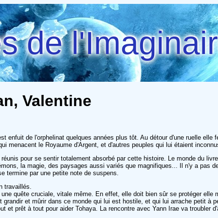
 de l'Imaginai
an, Valentine
est enfuit de l'orphelinat quelques années plus tôt. Au détour d'une ruelle ell
qui menacent le Royaume d'Argent, et d'autres peuples qui lui étaient inconnu
éunis pour se sentir totalement absorbé par cette histoire. Le monde du livre es
ons, la magie, des paysages aussi variés que magnifiques... Il n'y a pas de te
se termine par une petite note de suspens.
 travaillés.
une quête cruciale, vitale même. En effet, elle doit bien sûr se protéger elle
andir et mûrir dans ce monde qui lui est hostile, et qui lui arrache petit à pet
 prêt à tout pour aider Tohaya. La rencontre avec Yann Irae va troubler d'ava