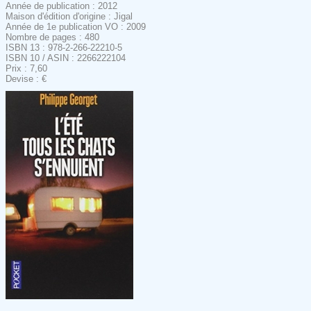
Année de publication : 2012
Maison d'édition d'origine : Jigal
Année de 1e publication VO : 2009
Nombre de pages : 480
ISBN 13 : 978-2-266-22210-5
ISBN 10 / ASIN : 2266222104
Prix : 7,60
Devise : €