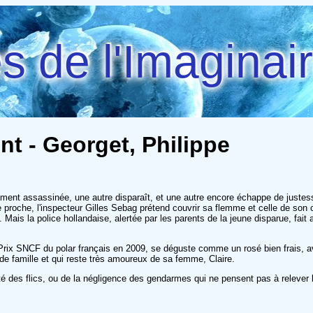
 de l'Imaginai
nt - Georget, Philippe
ement assassinée, une autre disparaît, et une autre encore échappe de justes
te proche, l'inspecteur Gilles Sebag prétend couvrir sa flemme et celle de so
 Mais la police hollandaise, alertée par les parents de la jeune disparue, fa
le Prix SNCF du polar français en 2009, se déguste comme un rosé bien frais, 
e de famille et qui reste très amoureux de sa femme, Claire.
écité des flics, ou de la négligence des gendarmes qui ne pensent pas à releve