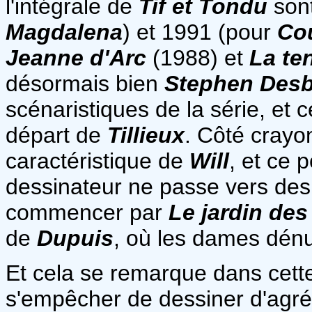
l'intégrale de
Tif et Tondu
sont
Magdalena
) et 1991 (pour
Co
Jeanne d'Arc
(1988) et
La te
désormais bien
Stephen Des
scénaristiques de la série, et 
départ de
Tillieux
. Côté crayon
caractéristique de
Will
, et ce 
dessinateur ne passe vers des 
commencer par
Le jardin des
de
Dupuis
, où les dames dénu
Et cela se remarque dans cette
s'empêcher de dessiner d'agréa