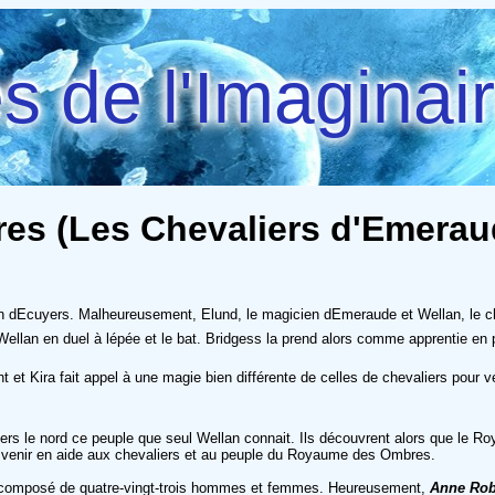
 de l'Imaginai
 (Les Chevaliers d'Emeraude
on dEcuyers. Malheureusement, Elund, le magicien dEmeraude et Wellan, le ch
ie Wellan en duel à lépée et le bat. Bridgess la prend alors comme apprentie en
 et Kira fait appel à une magie bien différente de celles de chevaliers pour 
rs le nord ce peuple que seul Wellan connait. Ils découvrent alors que le 
ur venir en aide aux chevaliers et au peuple du Royaume des Ombres.
ant composé de quatre-vingt-trois hommes et femmes. Heureusement,
Anne Rob