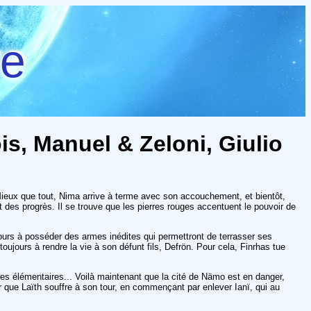
re
ois, Manuel & Zeloni, Giulio
. Mieux que tout, Nima arrive à terme avec son accouchement, et bientôt,
it des progrès. Il se trouve que les pierres rouges accentuent le pouvoir de
ujours à posséder des armes inédites qui permettront de terrasser ses
oujours à rendre la vie à son défunt fils, Defrön. Pour cela, Finrhas tue
fiques élémentaires... Voilà maintenant que la cité de Nämo est en danger,
ur que Laïth souffre à son tour, en commençant par enlever Ianï, qui au