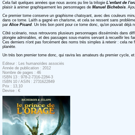
Cela fait quelques années que nous avons pu lire la trilogie
L'enfant de l'o
plaisir à animer graphiquement les personnages de
Manuel Bichebois
. Ajo
Ce premier tome conserve un graphisme chatoyant, avec des couleurs minut
dans ce tome. Laïth a gagné en charisme, et cela se ressent sans problè
par
Alice Picard
. Un très bon point pour ce tome donc, qu'on pouvait déjà no
Côté scénario, nous retrouvons plusieurs personnages disséminés dans diffé
plongée admirables, et des passages sous-marins servant à recueillir les f
Ces derniers n'ont pas forcément des noms très simples à retenir : cela ne f
planète.
Un très bon premier tome donc, qui ravira les amateurs du premier cycle, 
Editeur : Les humanoïdes associés
Année de publication : 2012
Nombre de pages : 46
ISBN 13 : 978-2-7316-2284-3
ISBN 10 / ASIN : 2731622849
Prix : 13,10
Devise : €