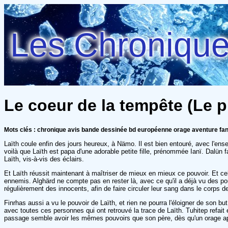
Les Chroniques
Le coeur de la tempête (Le pr
Mots clés : chronique avis bande dessinée bd européenne orage aventure fa
Laïth coule enfin des jours heureux, à Nämo. Il est bien entouré, avec l'ens
voilà que Laïth est papa d'une adorable petite fille, prénommée Ianï. Dalün f
Laïth, vis-à-vis des éclairs.
Et Laïth réussit maintenant à maîtriser de mieux en mieux ce pouvoir. Et cel
ennemis. Alghärd ne compte pas en rester là, avec ce qu'il a déjà vu des pouv
régulièrement des innocents, afin de faire circuler leur sang dans le corps 
Finrhas aussi a vu le pouvoir de Laïth, et rien ne pourra l'éloigner de son bu
avec toutes ces personnes qui ont retrouvé la trace de Laïth. Tuhitep refait 
passage semble avoir les mêmes pouvoirs que son père, dès qu'un orage ap