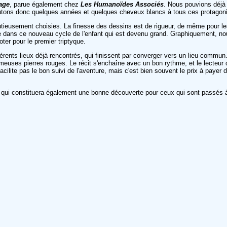
rage
, parue également chez
Les Humanoïdes Associés
. Nous pouvions déjà
utons donc quelques années et quelques cheveux blancs à tous ces protagon
ieusement choisies. La finesse des dessins est de rigueur, de même pour l
me dans ce nouveau cycle de l'enfant qui est devenu grand. Graphiquement,
ter pour le premier triptyque.
rents lieux déjà rencontrés, qui finissent par converger vers un lieu commun
ameuses pierres rouges. Le récit s'enchaîne avec un bon rythme, et le lecteur
acilite pas le bon suivi de l'aventure, mais c'est bien souvent le prix à payer
et qui constituera également une bonne découverte pour ceux qui sont passés