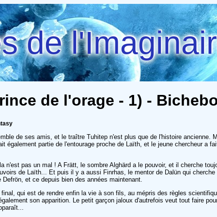
 de l'Imaginai
ince de l'orage - 1) - Bicheb
ntasy
emble de ses amis, et le traître Tuhitep n'est plus que de l'histoire ancienne
ait également partie de l'entourage proche de Laïth, et le jeune chercheur a fa
a n'est pas un mal ! A Frätt, le sombre Alghärd a le pouvoir, et il cherche to
oirs de Laïth... Et puis il y a aussi Finrhas, le mentor de Dalün qui cherche t
de Defrön, et ce depuis bien des années maintenant.
t final, qui est de rendre enfin la vie à son fils, au mépris des règles scienti
également son apparition. Le petit garçon jaloux d'autrefois veut tout faire po
paraît...