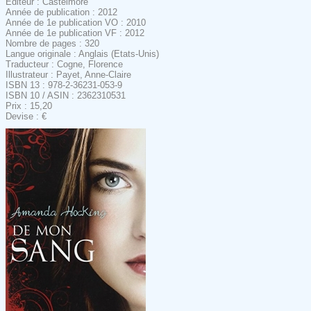
Editeur : Castelmore
Année de publication : 2012
Année de 1e publication VO : 2010
Année de 1e publication VF : 2012
Nombre de pages : 320
Langue originale : Anglais (Etats-Unis)
Traducteur : Cogne, Florence
Illustrateur : Payet, Anne-Claire
ISBN 13 : 978-2-36231-053-9
ISBN 10 / ASIN : 2362310531
Prix : 15,20
Devise : €