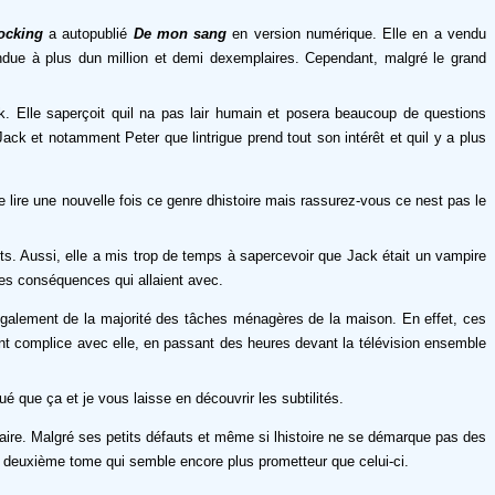
ocking
a autopublié
De mon sang
en version numérique. Elle en a vendu
ndue à plus dun million et demi dexemplaires. Cependant, malgré le grand
. Elle saperçoit quil na pas lair humain et posera beaucoup de questions
Jack et notamment Peter que lintrigue prend tout son intérêt et quil y a plus
 lire une nouvelle fois ce genre dhistoire mais rassurez-vous ce nest pas le
ts. Aussi, elle a mis trop de temps à sapercevoir que Jack était un vampire
 les conséquences qui allaient avec.
pe également de la majorité des tâches ménagères de la maison. En effet, ces
ant complice avec elle, en passant des heures devant la télévision ensemble
ué que ça et je vous laisse en découvrir les subtilités.
aire. Malgré ses petits défauts et même si lhistoire ne se démarque pas des
le deuxième tome qui semble encore plus prometteur que celui-ci.