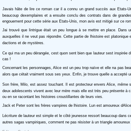
Javais hâte de lire ce roman car il a connu un grand succès aux Etats-Uni
beaucoup dexemplaires et a ensuite conclu des contrats dans de grandes m
engouement pour cette série aux Etats-Unis, mon avis est mitigé sur ce ro
Jai trouvé que lintrigue était un peu longue à se mettre en place. Dans u
auxquelles il ne veut pas répondre. Cette partie de lhistoire est platonique 
dactions et de mystères.
Ce qui ma un peu dérangée, cest quon sent bien que lauteur sest inspirée 
cas !
Concernant les personnages, Alice est un peu trop naïve et elle na pas bea
alors que cétait vraiment sous ses yeux. Enfin, je trouve quelle a accepté 
Son frère, Milo, est assez touchant. Il est protecteur envers Alice, même s
deux adolescents vivent avec leur mère mais elle est très peu présente à c
ou en se racontant les histoires croustillantes de leurs vies.
Jack et Peter sont les frères vampires de lhistoire. Lun est amoureux dAlic
Lécriture de lauteur est simple et le côté jeunesse ressort beaucoup dans 
autres sagas vampiriques, comment ne pas résister à un triangle amoureux et