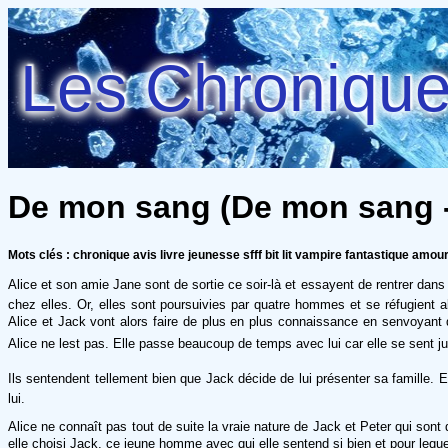
Les Chroniques
De mon sang (De mon sang -
Mots clés : chronique avis livre jeunesse sfff bit lit vampire fantastique amou
Alice et son amie Jane sont de sortie ce soir-là et essayent de rentrer dans 
chez elles. Or, elles sont poursuivies par quatre hommes et se réfugien
Alice et Jack vont alors faire de plus en plus connaissance en senvoyant
Alice ne lest pas. Elle passe beaucoup de temps avec lui car elle se sent jus
Ils sentendent tellement bien que Jack décide de lui présenter sa famille. El
lui.
Alice ne connaît pas tout de suite la vraie nature de Jack et Peter qui sont 
elle choisi Jack, ce jeune homme avec qui elle sentend si bien et pour leque