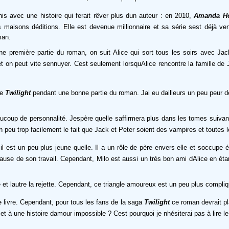
s avec une histoire qui ferait rêver plus dun auteur : en 2010,
Amanda H
aisons déditions. Elle est devenue millionnaire et sa série sest déjà ve
man.
ne première partie du roman, on suit Alice qui sort tous les soirs avec Jack
et on peut vite sennuyer. Cest seulement lorsquAlice rencontre la famille de 
de
Twilight
pendant une bonne partie du roman. Jai eu dailleurs un peu peur de
ucoup de personnalité. Jespère quelle saffirmera plus dans les tomes suivan
un peu trop facilement le fait que Jack et Peter soient des vampires et toutes
il est un peu plus jeune quelle. Il a un rôle de père envers elle et soccu
ause de son travail. Cependant, Milo est aussi un très bon ami dAlice en ét
e et lautre la rejette. Cependant, ce triangle amoureux est un peu plus compliq
ce livre. Cependant, pour tous les fans de la saga
Twilight
ce roman devrait pl
 à une histoire damour impossible ? Cest pourquoi je nhésiterai pas à lire 