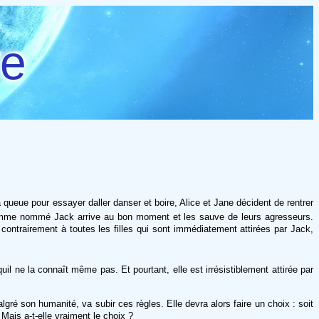
re
 queue pour essayer daller danser et boire, Alice et Jane décident de rentrer
 homme nommé Jack arrive au bon moment et les sauve de leurs agresseurs.
ontrairement à toutes les filles qui sont immédiatement attirées par Jack,
uil ne la connaît même pas. Et pourtant, elle est irrésistiblement attirée par
lgré son humanité, va subir ces règles. Elle devra alors faire un choix : soit
 Mais a-t-elle vraiment le choix ?