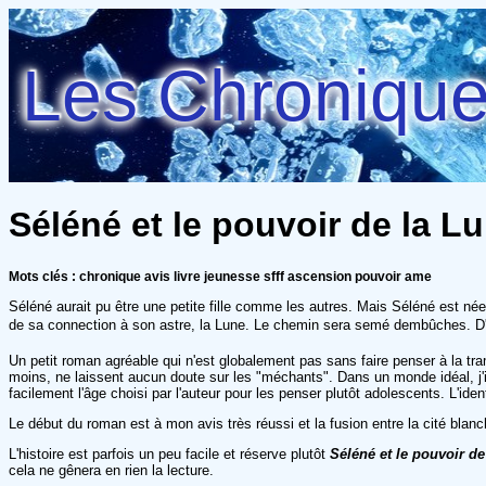
Les Chroniques
Séléné et le pouvoir de la Lu
Mots clés : chronique avis livre jeunesse sfff ascension pouvoir ame
Séléné aurait pu être une petite fille comme les autres. Mais Séléné est née l
de sa connection à son astre, la Lune. Le chemin sera semé dembûches. D'aut
Un petit roman agréable qui n'est globalement pas sans faire penser à la tra
moins, ne laissent aucun doute sur les "méchants". Dans un monde idéal, j'im
facilement l'âge choisi par l'auteur pour les penser plutôt adolescents. L'ide
Le début du roman est à mon avis très réussi et la fusion entre la cité bl
L'histoire est parfois un peu facile et réserve plutôt
Séléné et le pouvoir de
cela ne gênera en rien la lecture.