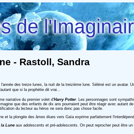
 de l'Imaginai
ne - Rastoll, Sandra
'année des treize lunes, la nuit de la treizième lune. Séléné est un avatar. Un 
ant que si la prophétie dit vrai...
me narrative du premier volet d
'Harry Potter
. Les personnages sont sympathiqu
agine que des enfants de dix ans pourraient peut être réagir avec autant de ma
ntification du lecteur au héros ne sera donc pas chose facile.
anche et la plongée des âmes élues vers Gaïa exprime parfaitement l'interdép
 la Lune
aux adolescents et pré-adolescents. On peut reprocher peut être un 