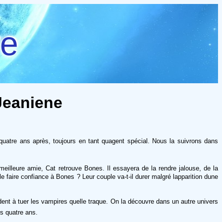
re
 Jeaniene
uatre ans après, toujours en tant quagent spécial. Nous la suivrons dans
illeure amie, Cat retrouve Bones. Il essayera de la rendre jalouse, de la
le faire confiance à Bones ? Leur couple va-t-il durer malgré lapparition dune
nt à tuer les vampires quelle traque. On la découvre dans un autre univers
is quatre ans.