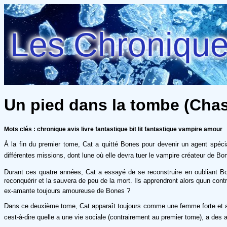
Les Chroniques
Un pied dans la tombe (Chass
Mots clés : chronique avis livre fantastique bit lit fantastique vampire amour
À la fin du premier tome, Cat a quitté Bones pour devenir un agent spéci
différentes missions, dont lune où elle devra tuer le vampire créateur de Bo
Durant ces quatre années, Cat a essayé de se reconstruire en oubliant Bo
reconquérir et la sauvera de peu de la mort. Ils apprendront alors quun contra
ex-amante toujours amoureuse de Bones ?
Dans ce deuxième tome, Cat apparaît toujours comme une femme forte et au c
cest-à-dire quelle a une vie sociale (contrairement au premier tome), a des 