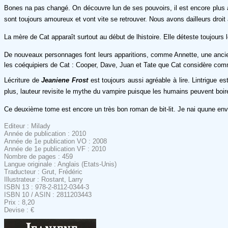
Bones na pas changé. On découvre lun de ses pouvoirs, il est encore plus 
sont toujours amoureux et vont vite se retrouver. Nous avons dailleurs droit
La mère de Cat apparaît surtout au début de lhistoire. Elle déteste toujours 
De nouveaux personnages font leurs apparitions, comme Annette, une ancien
les coéquipiers de Cat : Cooper, Dave, Juan et Tate que Cat considère co
Lécriture de
Jeaniene Frost
est toujours aussi agréable à lire. Lintrigue
plus, lauteur revisite le mythe du vampire puisque les humains peuvent boir
Ce deuxième tome est encore un très bon roman de bit-lit. Je nai quune envie
Editeur : Milady
Année de publication : 2010
Année de 1e publication VO : 2008
Année de 1e publication VF : 2010
Nombre de pages : 459
Langue originale : Anglais (Etats-Unis)
Traducteur : Grut, Frédéric
Illustrateur : Rostant, Larry
ISBN 13 : 978-2-8112-0344-3
ISBN 10 / ASIN : 2811203443
Prix : 8,20
Devise : €