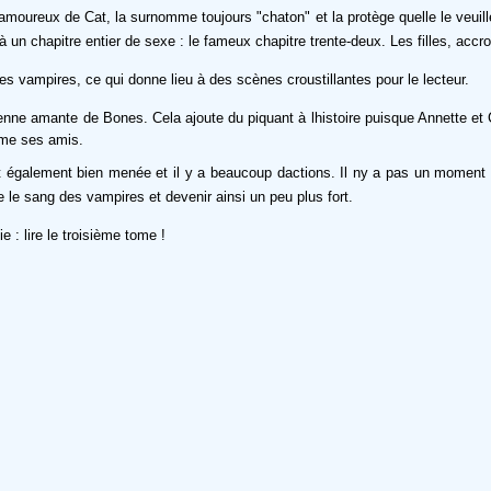
amoureux de Cat, la surnomme toujours "chaton" et la protège quelle le veui
 à un chapitre entier de sexe : le fameux chapitre trente-deux. Les filles, acc
les vampires, ce qui donne lieu à des scènes croustillantes pour le lecteur.
ne amante de Bones. Cela ajoute du piquant à lhistoire puisque Annette et 
mme ses amis.
 est également bien menée et il y a beaucoup dactions. Il ny a pas un moment
e le sang des vampires et devenir ainsi un peu plus fort.
 : lire le troisième tome !