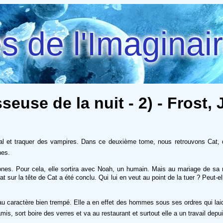
 de l'Imaginai
euse de la nuit - 2) - Frost,
al et traquer des vampires. Dans ce deuxième tome, nous retrouvons Cat, q
nes.
nes. Pour cela, elle sortira avec Noah, un humain. Mais au mariage de sa me
t sur la tête de Cat a été conclu. Qui lui en veut au point de la tuer ? Peut-el
aractère bien trempé. Elle a en effet des hommes sous ses ordres qui laide
amis, sort boire des verres et va au restaurant et surtout elle a un travail depu