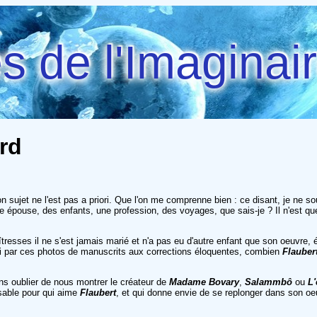
 de l'Imaginai
rd
 sujet ne l'est pas a priori. Que l'on me comprenne bien : ce disant, je ne sou
 une épouse, des enfants, une profession, des voyages, que sais-je ? Il n'est q
resses il ne s'est jamais marié et n'a pas eu d'autre enfant que son oeuvre, é
si par ces photos de manuscrits aux corrections éloquentes, combien
Flauber
ns oublier de nous montrer le créateur de
Madame Bovary
,
Salammbô
ou
L'
sable pour qui aime
Flaubert
, et qui donne envie de se replonger dans son oe