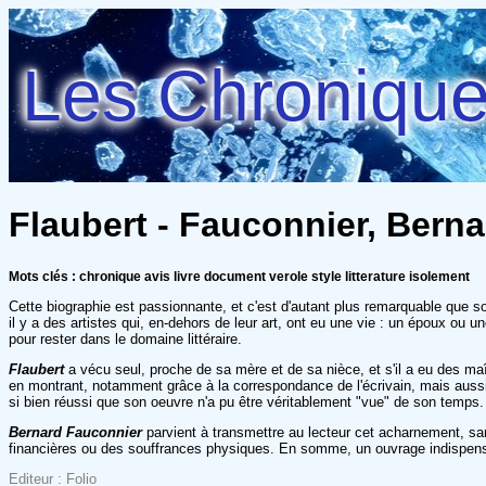
Les Chroniques
Flaubert - Fauconnier, Berna
Mots clés : chronique avis livre document verole style litterature isolement
Cette biographie est passionnante, et c'est d'autant plus remarquable que son
il y a des artistes qui, en-dehors de leur art, ont eu une vie : un époux ou
pour rester dans le domaine littéraire.
Flaubert
a vécu seul, proche de sa mère et de sa nièce, et s'il a eu des maît
en montrant, notamment grâce à la correspondance de l'écrivain, mais aus
si bien réussi que son oeuvre n'a pu être véritablement "vue" de son temps.
Bernard Fauconnier
parvient à transmettre au lecteur cet acharnement, sa
financières ou des souffrances physiques. En somme, un ouvrage indispen
Editeur : Folio