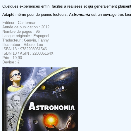
Quelques expériences enfin, faciles à réalisées et qui généralement plaisent 
Adapté même pour de jeunes lecteurs,
Astronomia
est un ouvrage très bien
Editeur : Casterman
Année de publication : 2012
Nombre de pages : 96
Langue originale : Espagnol
Traducteur : Gauvin, Fanny
Illustrateur : Ribero, Leo
ISBN 13 : 9782203051546
ISBN 10 / ASIN : 220305154X
Prix : 19,90
Devise : €