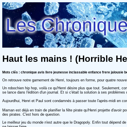
Les Chroniques
Haut les mains ! (Horrible He
Mots clés : chronique avis livre jeunesse inclassable enfance frere jalousie b
On retrouve notre garnement de Henri, toujours en forme, pour quatre nouvel
Un robochien hip hop, voilà ce qu'Henri désire plus que tout. Seulement, co
se lance dans l'édition d'un journal. Et si c'était la solution à ses problèmes
Aujourdhui, Henri et Paul sont condamnés à passer toute l'après-midi en c
Maman est déjà en train de planifier la fête pirate qu'Henri projette d'avoir 
des pirates. C'est hors de question.
Le meilleur jeu du monde n'est autre que le Dragopoly. Enfin tout dépend de v
se laisser faire.