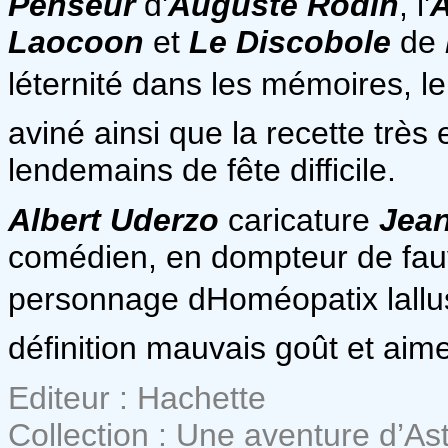
Penseur
d'
Auguste
Rodin
, l'
A
Laocoon
et
Le Discobole
de
léternité dans les mémoires, le
aviné ainsi que la recette très 
lendemains de fête difficile.
Albert Uderzo
caricature
Jean
comédien, en dompteur de fau
personnage dHoméopatix lallu
définition mauvais goût et aimen
Editeur : Hachette
Collection : Une aventure d’Ast