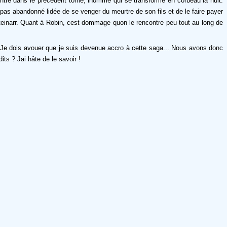
ncontré dans le précédent tome, lhomme qui se transforme en corbeau la nuit.
 pas abandonné lidée de se venger du meurtre de son fils et de le faire payer
 Steinarr. Quant à Robin, cest dommage quon le rencontre peu tout au long de
mé. Je dois avouer que je suis devenue accro à cette saga... Nous avons donc
ts ? Jai hâte de le savoir !