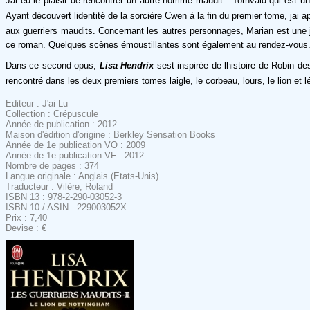
Jai eu le plaisir de rencontrer un autre homme maudit : Tornvald qui est un
Ayant découvert lidentité de la sorcière Cwen à la fin du premier tome, jai
aux guerriers maudits. Concernant les autres personnages, Marian est une jeun
ce roman. Quelques scènes émoustillantes sont également au rendez-vous
Dans ce second opus,
Lisa Hendrix
sest inspirée de lhistoire de Robin 
rencontré dans les deux premiers tomes laigle, le corbeau, lours, le lion et 
Editeur : J'ai Lu
Collection : Crépuscule
Année de publication : 2012
Maison d'édition d'origine : Berkley Sensation Books
Année de 1e publication VO : 2009
Année de 1e publication VF : 2012
Nombre de pages : 374
Langue originale : Anglais (Etats-Unis)
Traducteur : Vilère, Roland
ISBN 13 : 978-2-290-03052-3
ISBN 10 / ASIN : 229003052X
Prix : 7,40
Devise : €