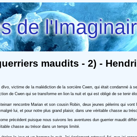
 de l'Imaginai
uerriers maudits - 2) - Hendri
s dIvo, victime de la malédiction de la sorcière Cwen, qui était condamné à s
iction de Cwen qui se transforme en lion la nuit et qui est obligé de se tenir 
teinarr rencontre Marian et son cousin Robin, deux jeunes pèlerins qui vont l
lgré lui, et pour notre plus grand plaisir, dans une véritable chasse au tréso
e précédent puisque nous suivons les aventures dun guerrier maudit différent 
itable chasse au trésor dans un temps limité.