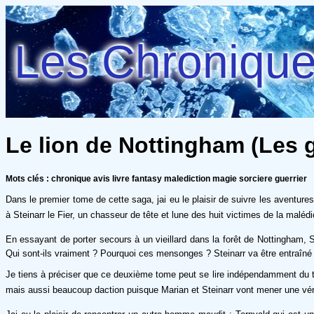
Les Chroniques
Le lion de Nottingham (Les g
Mots clés : chronique avis livre fantasy malediction magie sorciere guerrier
Dans le premier tome de cette saga, jai eu le plaisir de suivre les aventure
à Steinarr le Fier, un chasseur de tête et lune des huit victimes de la maléd
En essayant de porter secours à un vieillard dans la forêt de Nottingham, S
Qui sont-ils vraiment ? Pourquoi ces mensonges ? Steinarr va être entraîné ma
Je tiens à préciser que ce deuxième tome peut se lire indépendamment du tom
mais aussi beaucoup daction puisque Marian et Steinarr vont mener une vér