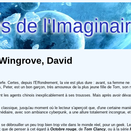
 de l'Imaginai
- Wingrove, David
rfe. Certes, depuis l'Effondrement, la vie est plus dure : avant, sa femme ne
, Peter, est un bon garçon, très amoureux de la plus jeune fille de Tom, son m
uyant les agents chinois inexplicablement à ses trousses. Mais après avoir dév
lassique, jusqu'au moment où le lecteur s'aperçoit que, d'une certaine maniè
ermédiaire, avec son ambiance cyberpunk, a une allure totalement incongrue, e
débrouiller un peu trop bien trop vite dans le monde réel, pour un geek. Le 
est que de penser à cet égard à
Octobre rouge
, de
Tom Clancy
, ou à la série