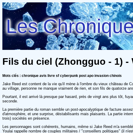
Les Chroniques
Fils du ciel (Zhongguo - 1) 
Mots clés : chronique avis livre sf cyberpunk post apo invasion chinois
Jake Reed est content de la vie qu'il mène à l'ombre du vieux château de Co
au village, personne ne manque vraiment de rien, et son fils de quatorze ans
Pourtant, il est arrivé là presque par hasard, près de vingt ans plus tôt, f
seconde.
La première partie du roman semble un post-apocalyptique de facture assez c
d'atmosphère, et une surprise, déstabilisants mais plaisants. La partie int
trois) sociétés en présence.
Les personnages sont cohérents, humains, même si Jake Reed m'a semblé se 
Youlai rappelle nombre de couples militaires / "conseillers politiques" (il n'