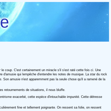
re
r le coup. C'est certainement un miracle s'il s'est raté cette fois ci. Une
re d'amusie qui lempêche d'entendre les notes de musique. La star du rock
ine. Son amusie n'est apparemment pas la seule chose qu'il a ramené de la
es retournements de situations, il nous bluffe.
entrisme exacerbé, cette espèce d'intouchable impunité. Cette détresse
culièrement fine et tellement poignante. On ressent sa folie, on ressent