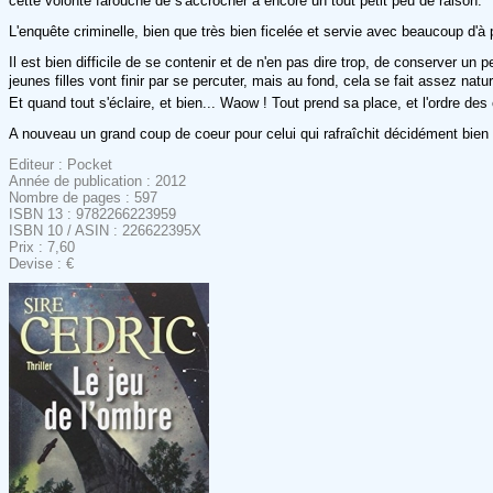
cette volonté farouche de s'accrocher à encore un tout petit peu de raison.
L'enquête criminelle, bien que très bien ficelée et servie avec beaucoup d'à
Il est bien difficile de se contenir et de n'en pas dire trop, de conserver
jeunes filles vont finir par se percuter, mais au fond, cela se fait assez na
Et quand tout s'éclaire, et bien... Waow ! Tout prend sa place, et l'ordre d
A nouveau un grand coup de coeur pour celui qui rafraîchit décidément bien 
Editeur : Pocket
Année de publication : 2012
Nombre de pages : 597
ISBN 13 : 9782266223959
ISBN 10 / ASIN : 226622395X
Prix : 7,60
Devise : €