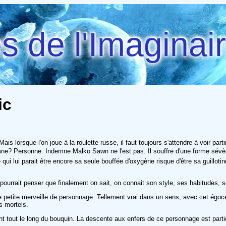
 de l'Imaginai
ic
s lorsque l'on joue à la roulette russe, il faut toujours s'attendre à voir parti
emne? Personne. Indemne Malko Sawn ne l'est pas. Il souffre d'une forme sévè
ui lui parait être encore sa seule bouffée d'oxygène risque d'être sa guillot
 pourrait penser que finalement on sait, on connait son style, ses habitudes, s
 petite merveille de personnage. Tellement vrai dans un sens, avec cet égoc
s mortels.
ent tout le long du bouquin. La descente aux enfers de ce personnage est parti