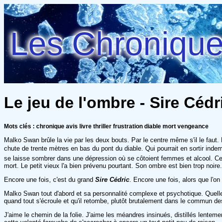
Les Chroniques
Le jeu de l'ombre - Sire Cédr
Mots clés : chronique avis livre thriller frustration diable mort vengeance
Malko Swan brûle la vie par les deux bouts. Par le centre même s'il le faut. Mai
chute de trente mètres en bas du pont du diable. Qui pourrait en sortir ind
se laisse sombrer dans une dépression où se côtoient femmes et alcool. Ce q
mort. Le petit vieux l'a bien prévenu pourtant. Son ombre est bien trop noire.
Encore une fois, c'est du grand
Sire Cédric
. Encore une fois, alors que l'on
Malko Swan tout d'abord et sa personnalité complexe et psychotique. Quelle
quand tout s'écroule et qu'il retombe, plutôt brutalement dans le commun de
J'aime le chemin de la folie. J'aime les méandres insinués, distillés lentem