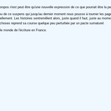
 propos n'est peut être qu'une nouvelle expression de ce que pourrait être la 
 un peu de ce suspens qui jusqu'au dernier moment nous pousse à tourner les p
turellement. Les histoires sentremêlent alors, juste quand il faut, juste au m
es choses reprend sa course quelque peu perturbée par un pacte surnaturel.
le monde de l'écriture en France.